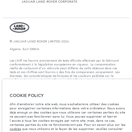
JAGUAR LAND ROVER CORPORATE
© JAGUAR LAND ROVER LIMITED 2026.
Algérie, Eurl DMAA
Les chiff res fournis proviennent de tests officiels effectués par le fabricant
conformément å la législation européenne en vigueur. La consommation
réelle de carburant d'un véhicule peut différer de celle obtenue dans ces
tests et ces chiffres sont fournis å des fins de comparaison uniquement. Les
données, les caractéristiques techniques et les couleurs publiées sur le
configurateur peuvent varier d'un marché à l'autre et ne comprennent pas
de prix. Veuillez consulter votre concessionnaire pour des informations sur
la disponibilité et les prix.
COOKIE POLICY
Les poids indiqués correspondent à des spécifications de véhicule standard.
Les accessoires et autres éléments montés après le point de fabrication
affecteront la charge utile. Assurez-vous que le poids total en charge du
Afin d'améliorer notre site web, nous souhaiterions utiliser des cookies
véhicule, les charges maximales par essieu et la charge utile ne sont pas
pour enregistrer certaines informations dans votre ordinateur. Nous avons
dépassés lorsque vous chargez des accessoires, des occupants, des liquides
déjà envoyé un des cookies que nous utilisons car certaines parties du site
et des carburants.
ne peuvent pas fonctionner sans lui. Vous pouvez supprimer et barrer
l'accès à tous les cookies envoyés par notre site, mais, dans ce cas,
Remarque importante sur les images et les spécifications.
La pénurie
certaines parties du site ne fonctionneront pas. Pour en savoir plus sur les
mondiale de semi-conducteurs affecte actuellement les spécifications de
cookies
que nous utilisons et la façon de les supprimer, veuillez consulter
construction des véhicules, la disponibilité des options et les délais de