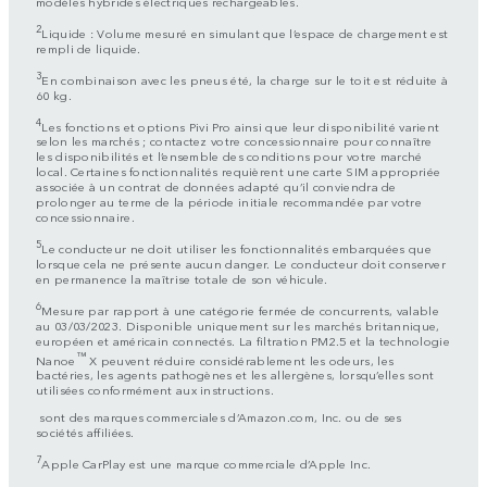
modèles hybrides électriques rechargeables.
2
Liquide : Volume mesuré en simulant que l’espace de chargement est
rempli de liquide.
3
En combinaison avec les pneus été, la charge sur le toit est réduite à
60 kg.
4
Les fonctions et options Pivi Pro ainsi que leur disponibilité varient
selon les marchés ; contactez votre concessionnaire pour connaître
les disponibilités et l’ensemble des conditions pour votre marché
local. Certaines fonctionnalités requièrent une carte SIM appropriée
associée à un contrat de données adapté qu’il conviendra de
prolonger au terme de la période initiale recommandée par votre
concessionnaire.
5
Le conducteur ne doit utiliser les fonctionnalités embarquées que
lorsque cela ne présente aucun danger. Le conducteur doit conserver
en permanence la maîtrise totale de son véhicule.
6
Mesure par rapport à une catégorie fermée de concurrents, valable
au 03/03/2023. Disponible uniquement sur les marchés britannique,
européen et américain connectés. La filtration PM2.5 et la technologie
™
Nanoe
X peuvent réduire considérablement les odeurs, les
bactéries, les agents pathogènes et les allergènes, lorsqu’elles sont
utilisées conformément aux instructions.
sont des marques commerciales d’Amazon.com, Inc. ou de ses
sociétés affiliées.
7
Apple CarPlay est une marque commerciale d’Apple Inc.