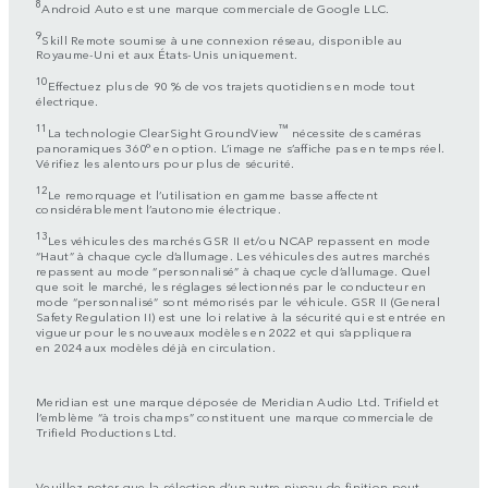
8
Android Auto est une marque commerciale de Google LLC.
9
Skill Remote soumise à une connexion réseau, disponible au
Royaume-Uni et aux États-Unis uniquement.
10
Effectuez plus de 90 % de vos trajets quotidiens en mode tout
électrique.
11
™
La technologie ClearSight GroundView
nécessite des caméras
panoramiques 360° en option. L’image ne s’affiche pas en temps réel.
Vérifiez les alentours pour plus de sécurité.
12
Le remorquage et l’utilisation en gamme basse affectent
considérablement l’autonomie électrique.
13
Les véhicules des marchés GSR II et/ou NCAP repassent en mode
“Haut” à chaque cycle d’allumage. Les véhicules des autres marchés
repassent au mode “personnalisé” à chaque cycle d’allumage. Quel
que soit le marché, les réglages sélectionnés par le conducteur en
mode “personnalisé” sont mémorisés par le véhicule. GSR II (General
Safety Regulation II) est une loi relative à la sécurité qui est entrée en
vigueur pour les nouveaux modèles en 2022 et qui s’appliquera
en 2024 aux modèles déjà en circulation.
Meridian est une marque déposée de Meridian Audio Ltd. Trifield et
l’emblème “à trois champs” constituent une marque commerciale de
Trifield Productions Ltd.
Veuillez noter que la sélection d’un autre niveau de finition peut