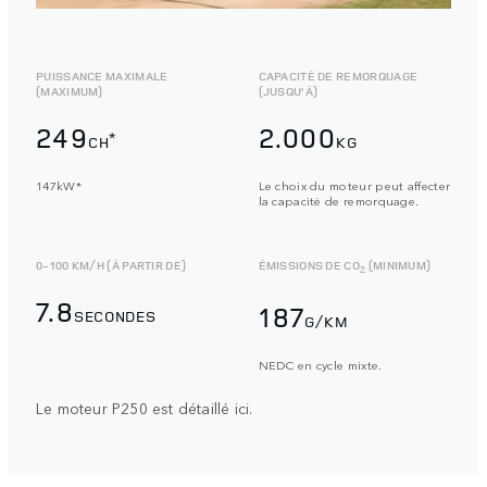
PUISSANCE MAXIMALE
CAPACITÉ DE REMORQUAGE
(MAXIMUM)
(JUSQU’À)
249
2.000
*
CH
KG
147kW*
Le choix du moteur peut affecter
la capacité de remorquage.
0-100 KM/H (À PARTIR DE)
ÉMISSIONS DE CO
(MINIMUM)
2
7.8
187
SECONDES
G/KM
NEDC en cycle mixte.
Le moteur P250 est détaillé ici.