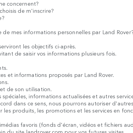
i me concernent?
 choisis de m'inscrire?
e?
cte de mes informations personnelles par Land Rover
erviront les objectifs ci-après.
évitant de saisir vos informations plusieurs fois.
nts.
ices et informations proposés par Land Rover.
ions.
 et de son utilisation.
s spéciales, informations actualisées et autres serv
ccord dans ce sens, nous pourrons autoriser d'autre
r les produits, les promotions et les services en fon
médias favoris (fonds d'écran, vidéos et fichiers au
n du site landrover.com pour vos futures visites.