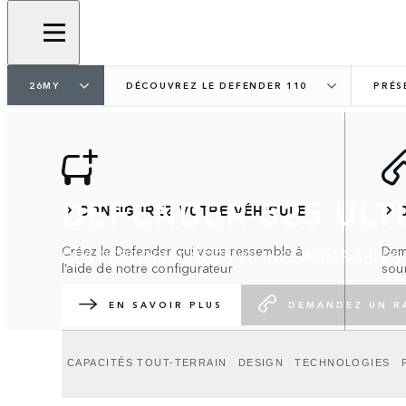
26MY
DÉCOUVREZ LE DEFENDER 110
PRÉS
DEFENDER 525 ULT
CONFIGUREZ VOTRE VÉHICULE
Créez le Defender qui vous ressemble à
Dem
DES PERFORMANCES V8 INCOMPARABLES.
l’aide de notre configurateur
sou
EN SAVOIR PLUS
DEMANDEZ UN R
CAPACITÉS TOUT-TERRAIN
DESIGN
TECHNOLOGIES