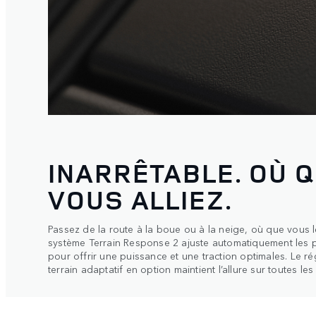
INARRÊTABLE. OÙ 
VOUS ALLIEZ.
Passez de la route à la boue ou à la neige, où que vous 
système Terrain Response 2 ajuste automatiquement les
pour offrir une puissance et une traction optimales. Le ré
terrain adaptatif en option maintient l’allure sur toutes les