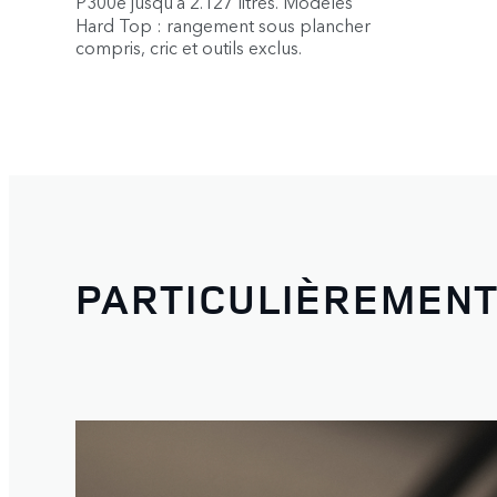
P300e jusqu’à 2.127 litres. Modèles
Hard Top : rangement sous plancher
compris, cric et outils exclus.
PARTICULIÈREMEN
1
/
6