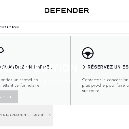
ENTATION
IMATE EDITION
DEMANDEZ UN RAPPEL
RÉSERVEZ UN ES
andez un rappel en
Contactez le concessionn
 DISPONIBLE EXCLUSIVEMENT EN MENA.
mettant ce formulaire
plus proche pour faire u
sur route
APPEL
PERFORMANCES
MODÈLES