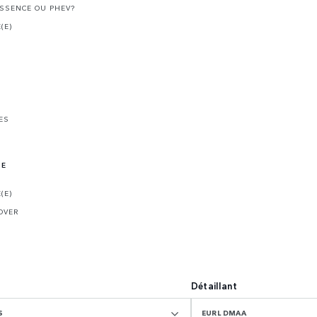
ESSENCE OU PHEV?
(E)
ES
NE
(E)
OVER
Détaillant
S
EURL DMAA