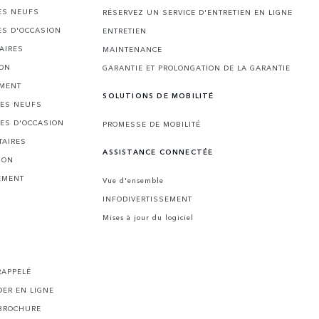
ES NEUFS
RÉSERVEZ UN SERVICE D'ENTRETIEN EN LIGNE
ES D'OCCASION
ENTRETIEN
AIRES
MAINTENANCE
ION
GARANTIE ET PROLONGATION DE LA GARANTIE
EMENT
SOLUTIONS DE MOBILITÉ
LES NEUFS
LES D'OCCASION
PROMESSE DE MOBILITÉ
TAIRES
ASSISTANCE CONNECTÉE
ION
EMENT
Vue d'ensemble
INFODIVERTISSEMENT
Mises à jour du logiciel
I
RAPPELÉ
ER EN LIGNE
BROCHURE