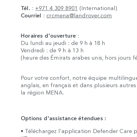
Tél.
:
+971 4 309 8901
(International)
Courriel
:
crcmena@landrover.com
Horaires d'ouverture
:
Du lundi au jeudi : de 9 h à 18 h
Vendredi : de 9 h à 13 h
(heure des Émirats arabes unis, hors jours fé
Pour votre confort, notre équipe multilingu
anglais, en français et dans plusieurs aut
la région MENA.
Options d'assistance étendues :
• Téléchargez l'application Defender Care 