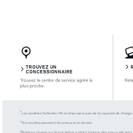
TROUVEZ UN
CONCESSIONNAIRE
Trouvez le centre de service agréé le
Rele
plus proche
*
Les modèles Defender V8 ne disposent pas de la capacité de charge 
◇
En cas d’équipement de pneus tout-terrain.
⬧
Poids en charge sur le toit réduit à 60 kg lorsque des pneus été sont 