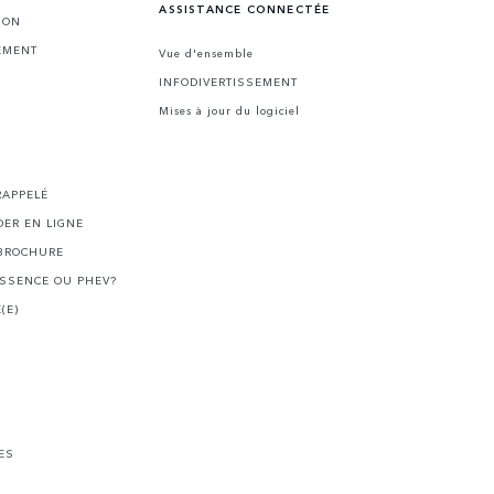
ASSISTANCE CONNECTÉE
ION
EMENT
Vue d'ensemble
INFODIVERTISSEMENT
Mises à jour du logiciel
I
RAPPELÉ
ER EN LIGNE
BROCHURE
ESSENCE OU PHEV?
(E)
ES