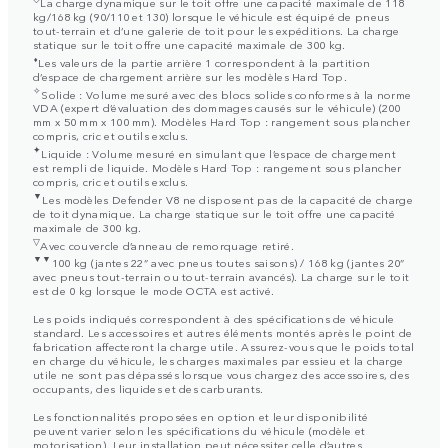
La charge dynamique sur le toit offre une capacité maximale de 118
kg/168 kg (90/110 et 130) lorsque le véhicule est équipé de pneus
tout-terrain et d’une galerie de toit pour les expéditions. La charge
statique sur le toit offre une capacité maximale de 300 kg.
⬧
Les valeurs de la partie arrière 1 correspondent à la partition
d’espace de chargement arrière sur les modèles Hard Top.
✧
Solide : Volume mesuré avec des blocs solides conformes à la norme
VDA (expert d’évaluation des dommages causés sur le véhicule) (200
mm x 50 mm x 100 mm). Modèles Hard Top : rangement sous plancher
compris, cric et outils exclus.
✦
Liquide : Volume mesuré en simulant que l’espace de chargement
est rempli de liquide. Modèles Hard Top : rangement sous plancher
compris, cric et outils exclus.
▼
Les modèles Defender V8 ne disposent pas de la capacité de charge
de toit dynamique. La charge statique sur le toit offre une capacité
maximale de 300 kg.
▽
Avec couvercle d’anneau de remorquage retiré.
▼▼
100 kg (jantes 22” avec pneus toutes saisons) / 168 kg (jantes 20”
avec pneus tout-terrain ou tout-terrain avancés). La charge sur le toit
est de 0 kg lorsque le mode OCTA est activé.
Les poids indiqués correspondent à des spécifications de véhicule
standard. Les accessoires et autres éléments montés après le point de
fabrication affecteront la charge utile. Assurez-vous que le poids total
en charge du véhicule, les charges maximales par essieu et la charge
utile ne sont pas dépassés lorsque vous chargez des accessoires, des
occupants, des liquides et des carburants.
Les fonctionnalités proposées en option et leur disponibilité
peuvent varier selon les spécifications du véhicule (modèle et
motorisation). Leur installation peut nécessiter celle d’autres