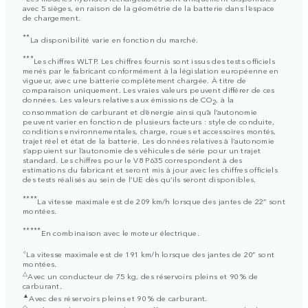
avec 5 sièges, en raison de la géométrie de la batterie dans l’espace
de chargement.
**
La disponibilité varie en fonction du marché.
***
Les chiffres WLTP. Les chiffres fournis sont issus des tests officiels
menés par le fabricant conformément à la législation européenne en
vigueur, avec une batterie complètement chargée. À titre de
comparaison uniquement. Les vraies valeurs peuvent différer de ces
données. Les valeurs relatives aux émissions de CO
, à la
2
consommation de carburant et d’énergie ainsi qu’à l’autonomie
peuvent varier en fonction de plusieurs facteurs : style de conduite,
conditions environnementales, charge, roues et accessoires montés,
trajet réel et état de la batterie. Les données relatives à l’autonomie
s’appuient sur l’autonomie des véhicules de série pour un trajet
standard. Les chiffres pour le V8 P635 correspondent à des
estimations du fabricant et seront mis à jour avec les chiffres officiels
des tests réalisés au sein de l’UE dès qu’ils seront disponibles.
****
La vitesse maximale est de 209 km/h lorsque des jantes de 22” sont
montées.
*****
En combinaison avec le moteur électrique.
⬨
La vitesse maximale est de 191 km/h lorsque des jantes de 20” sont
montées.
△
Avec un conducteur de 75 kg, des réservoirs pleins et 90 % de
carburant.
▲
Avec des réservoirs pleins et 90 % de carburant.
◇