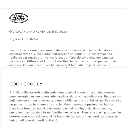
© JAGUAR LAND ROVER LIMITED 2026.
Algérie, Eurl DMAA
Les chiff res fournis proviennent de tests officiels effectués par le fabricant
conformément å la législation européenne en vigueur. La consommation
réelle de carburant d'un véhicule peut différer de celle obtenue dans ces
tests et ces chiffres sont fournis å des fins de comparaison uniquement. Les
données, les caractéristiques techniques et les couleurs publiées sur le
configurateur peuvent varier d'un marché à l'autre et ne comprennent pas
de prix. Veuillez consulter votre concessionnaire pour des informations sur
la disponibilité et les prix.
COOKIE POLICY
Les poids indiqués correspondent à des spécifications de véhicule standard.
Les accessoires et autres éléments montés après le point de fabrication
affecteront la charge utile. Assurez-vous que le poids total en charge du
Afin d'améliorer notre site web, nous souhaiterions utiliser des cookies
véhicule, les charges maximales par essieu et la charge utile ne sont pas
pour enregistrer certaines informations dans votre ordinateur. Nous avons
dépassés lorsque vous chargez des accessoires, des occupants, des liquides
déjà envoyé un des cookies que nous utilisons car certaines parties du site
et des carburants.
ne peuvent pas fonctionner sans lui. Vous pouvez supprimer et barrer
l'accès à tous les cookies envoyés par notre site, mais, dans ce cas,
Remarque importante sur les images et les spécifications.
La pénurie
certaines parties du site ne fonctionneront pas. Pour en savoir plus sur les
mondiale de semi-conducteurs affecte actuellement les spécifications de
cookies
que nous utilisons et la façon de les supprimer, veuillez consulter
construction des véhicules, la disponibilité des options et les délais de
notre
politique de confidentialité
.
construction. Cette situation s’avère très fluctuante, et par conséquent, les
images utilisées actuellement sur le site Web peuvent ne pas refléter