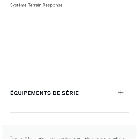
Système Terrain Response
ÉQUIPEMENTS DE SÉRIE
*
Les modèles hybrides rechargeables sont uniquement disponibles