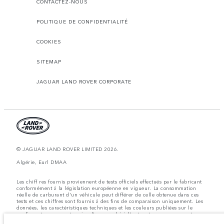
CONTACTEZ-NOUS
POLITIQUE DE CONFIDENTIALITÉ
COOKIES
SITEMAP
JAGUAR LAND ROVER CORPORATE
© JAGUAR LAND ROVER LIMITED 2026.
Algérie, Eurl DMAA
Les chiff res fournis proviennent de tests officiels effectués par le fabricant
conformément å la législation européenne en vigueur. La consommation
réelle de carburant d'un véhicule peut différer de celle obtenue dans ces
tests et ces chiffres sont fournis å des fins de comparaison uniquement. Les
données, les caractéristiques techniques et les couleurs publiées sur le
configurateur peuvent varier d'un marché à l'autre et ne comprennent pas
de prix. Veuillez consulter votre concessionnaire pour des informations sur