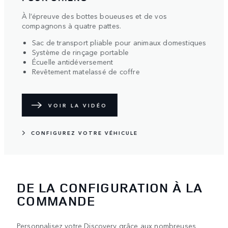
me à
À l’épreuve des bottes boueuses et de vos
À l’a
compagnons à quatre pattes.
Ma
Sac de transport pliable pour animaux domestiques
Ba
Système de rinçage portable
Ta
Écuelle antidéversement
Po
Revêtement matelassé de coffre
VOIR LA VIDÉO
CO
CONFIGUREZ VOTRE VÉHICULE
DE LA CONFIGURATION À LA
COMMANDE
Personnalisez votre Discovery grâce aux nombreuses