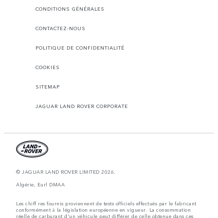
CONDITIONS GÉNÉRALES
CONTACTEZ-NOUS
POLITIQUE DE CONFIDENTIALITÉ
COOKIES
SITEMAP
JAGUAR LAND ROVER CORPORATE
© JAGUAR LAND ROVER LIMITED 2026.
Algérie, Eurl DMAA
Les chiff res fournis proviennent de tests officiels effectués par le fabricant
conformément å la législation européenne en vigueur. La consommation
réelle de carburant d'un véhicule peut différer de celle obtenue dans ces