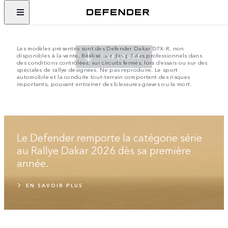
QUAND L’IMPOSSIBLE
DEVIENT POSSIBLE
Les modèles présentés sont des Defender Dakar D7X-R, non
disponibles à la vente. Réalisé par des pilotes professionnels dans
EXPLOREZ
des conditions contrôlées, sur circuits fermés, lors d’essais ou sur des
spéciales de rallye désignées. Ne pas reproduire. Le sport
automobile et la conduite tout-terrain comportent des risques
importants, pouvant entraîner des blessures graves ou la mort.
Le Defender remporte la catégorie série
au Rallye Dakar 2026 dès sa première
année.
EN SAVOIR PLUS