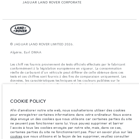
JAGUAR LAND ROVER CORPORATE
© JAGUAR LAND ROVER LIMITED 2026.
Algérie, Eurl DMAA
Les chiff res fournis proviennent de tests officiels effectués par le fabricant
conformément å la législation européenne en vigueur. La consommation
réelle de carburant d'un véhicule peut différer de celle obtenue dans ces
tests et ces chiffres sont fournis å des fins de comparaison uniquement. Les
données, les caractéristiques techniques et les couleurs publiées sur le
configurateur peuvent varier d'un marché à l'autre et ne comprennent pas
de prix. Veuillez consulter votre concessionnaire pour des informations sur
la disponibilité et les prix.
COOKIE POLICY
Les poids indiqués correspondent à des spécifications de véhicule standard.
Les accessoires et autres éléments montés après le point de fabrication
affecteront la charge utile. Assurez-vous que le poids total en charge du
Afin d'améliorer notre site web, nous souhaiterions utiliser des cookies
véhicule, les charges maximales par essieu et la charge utile ne sont pas
pour enregistrer certaines informations dans votre ordinateur. Nous avons
dépassés lorsque vous chargez des accessoires, des occupants, des liquides
déjà envoyé un des cookies que nous utilisons car certaines parties du site
et des carburants.
ne peuvent pas fonctionner sans lui. Vous pouvez supprimer et barrer
l'accès à tous les cookies envoyés par notre site, mais, dans ce cas,
Remarque importante sur les images et les spécifications.
La pénurie
certaines parties du site ne fonctionneront pas. Pour en savoir plus sur les
mondiale de semi-conducteurs affecte actuellement les spécifications de
cookies
que nous utilisons et la façon de les supprimer, veuillez consulter
construction des véhicules, la disponibilité des options et les délais de