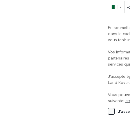
▼
En soumetta
dans le cad
vous tenir i
Vos informa
partenaires
services qui
J’accepte é
Land Rover.
Vous pouvez
suivante:
cr
J’acce