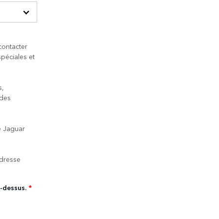
contacter
péciales et
s,
 des
 Jaguar
adresse
i-dessus.
*