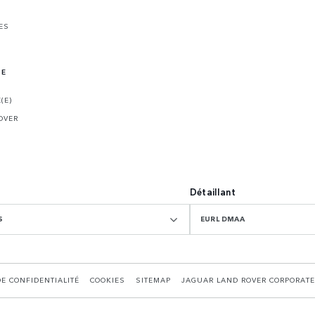
ES
NE
(E)
OVER
Détaillant
S
EURL DMAA
DE CONFIDENTIALITÉ
COOKIES
SITEMAP
JAGUAR LAND ROVER CORPORATE