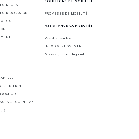
SOLUTIONS DE MOBILITÉ
LES NEUFS
LES D'OCCASION
PROMESSE DE MOBILITÉ
TAIRES
ASSISTANCE CONNECTÉE
ION
EMENT
Vue d'ensemble
INFODIVERTISSEMENT
Mises à jour du logiciel
I
RAPPELÉ
ER EN LIGNE
BROCHURE
ESSENCE OU PHEV?
(E)