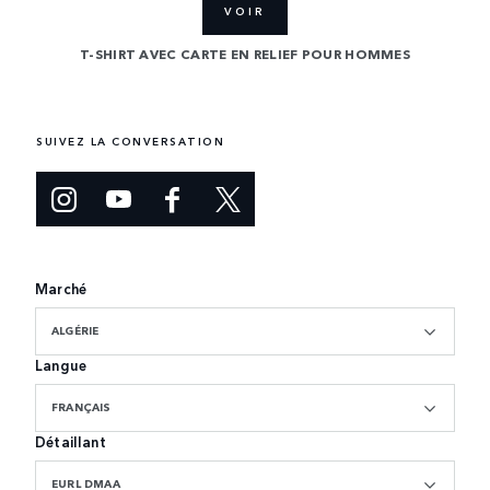
VOIR
P
MMES
T-SHIRT AVEC CARTE EN RELIEF POUR HOMMES
SUIVEZ LA CONVERSATION
Marché
ALGÉRIE
Langue
FRANÇAIS
Détaillant
EURL DMAA