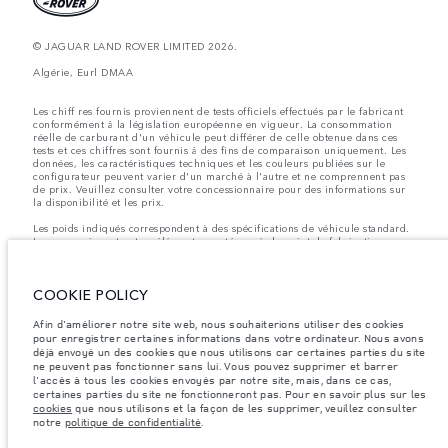
© JAGUAR LAND ROVER LIMITED 2026.
Algérie, Eurl DMAA
Les chiff res fournis proviennent de tests officiels effectués par le fabricant
conformément å la législation européenne en vigueur. La consommation
réelle de carburant d'un véhicule peut différer de celle obtenue dans ces
tests et ces chiffres sont fournis å des fins de comparaison uniquement. Les
données, les caractéristiques techniques et les couleurs publiées sur le
configurateur peuvent varier d'un marché à l'autre et ne comprennent pas
de prix. Veuillez consulter votre concessionnaire pour des informations sur
la disponibilité et les prix.
Les poids indiqués correspondent à des spécifications de véhicule standard.
Les accessoires et autres éléments montés après le point de fabrication
affecteront la charge utile. Assurez-vous que le poids total en charge du
véhicule, les charges maximales par essieu et la charge utile ne sont pas
dépassés lorsque vous chargez des accessoires, des occupants, des liquides
COOKIE POLICY
et des carburants.
Remarque importante sur les images et les spécifications.
La pénurie
Afin d'améliorer notre site web, nous souhaiterions utiliser des cookies
mondiale de semi-conducteurs affecte actuellement les spécifications de
pour enregistrer certaines informations dans votre ordinateur. Nous avons
construction des véhicules, la disponibilité des options et les délais de
déjà envoyé un des cookies que nous utilisons car certaines parties du site
construction. Cette situation s’avère très fluctuante, et par conséquent, les
ne peuvent pas fonctionner sans lui. Vous pouvez supprimer et barrer
images utilisées actuellement sur le site Web peuvent ne pas refléter
l'accès à tous les cookies envoyés par notre site, mais, dans ce cas,
entièrement les spécifications actuelles en ce qui concerne les
certaines parties du site ne fonctionneront pas. Pour en savoir plus sur les
caractéristiques, les options, les finitions et les combinaisons de couleurs.
cookies
que nous utilisons et la façon de les supprimer, veuillez consulter
Veuillez consulter votre concessionnaire pour avoir confirmation des
notre
politique de confidentialité
.
restrictions actuelles et faire un choix éclairé