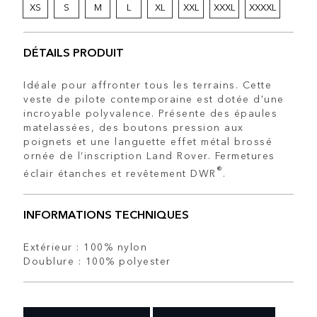
XS
S
M
L
XL
XXL
XXXL
XXXXL
DÉTAILS PRODUIT
Idéale pour affronter tous les terrains. Cette
veste de pilote contemporaine est dotée d'une
incroyable polyvalence. Présente des épaules
matelassées, des boutons pression aux
poignets et une languette effet métal brossé
ornée de l’inscription Land Rover. Fermetures
®
éclair étanches et revêtement DWR
.
INFORMATIONS TECHNIQUES
Extérieur : 100% nylon
Doublure : 100% polyester