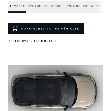
TEMPEST
DYNAMIC SE
GEMINI
DYNAMIC HSE
METROPOLI
CONFIGUREZ VOTRE VÉHICULE
DÉCOUVREZ LES MODÈLES