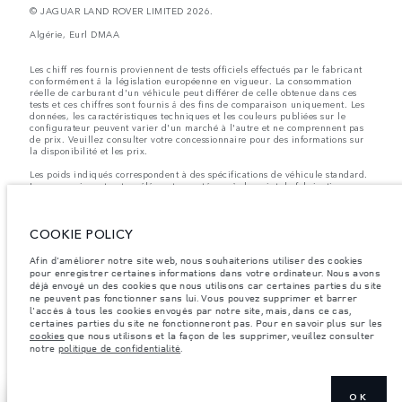
© JAGUAR LAND ROVER LIMITED 2026.
Algérie, Eurl DMAA
Les chiff res fournis proviennent de tests officiels effectués par le fabricant
conformément å la législation européenne en vigueur. La consommation
réelle de carburant d'un véhicule peut différer de celle obtenue dans ces
tests et ces chiffres sont fournis å des fins de comparaison uniquement. Les
données, les caractéristiques techniques et les couleurs publiées sur le
configurateur peuvent varier d'un marché à l'autre et ne comprennent pas
de prix. Veuillez consulter votre concessionnaire pour des informations sur
la disponibilité et les prix.
Les poids indiqués correspondent à des spécifications de véhicule standard.
Les accessoires et autres éléments montés après le point de fabrication
affecteront la charge utile. Assurez-vous que le poids total en charge du
véhicule, les charges maximales par essieu et la charge utile ne sont pas
dépassés lorsque vous chargez des accessoires, des occupants, des liquides
COOKIE POLICY
et des carburants.
Remarque importante sur les images et les spécifications.
La pénurie
Afin d'améliorer notre site web, nous souhaiterions utiliser des cookies
mondiale de semi-conducteurs affecte actuellement les spécifications de
pour enregistrer certaines informations dans votre ordinateur. Nous avons
construction des véhicules, la disponibilité des options et les délais de
déjà envoyé un des cookies que nous utilisons car certaines parties du site
construction. Cette situation s’avère très fluctuante, et par conséquent, les
ne peuvent pas fonctionner sans lui. Vous pouvez supprimer et barrer
images utilisées actuellement sur le site Web peuvent ne pas refléter
l'accès à tous les cookies envoyés par notre site, mais, dans ce cas,
entièrement les spécifications actuelles en ce qui concerne les
certaines parties du site ne fonctionneront pas. Pour en savoir plus sur les
caractéristiques, les options, les finitions et les combinaisons de couleurs.
cookies
que nous utilisons et la façon de les supprimer, veuillez consulter
Veuillez consulter votre concessionnaire pour avoir confirmation des
notre
politique de confidentialité
.
restrictions actuelles et faire un choix éclairé
OK