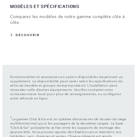
MODÈLES ET SPÉCIFICATIONS
Comparez les modèles de notre gamme complète côte à
côte.
DÉCOUVRIR
Fonctionnalités et accessoires en option disponibles moyennant un
supplément. La disponibilité peut varier selon les spécifications du
véhicule (modèle et groupe motopropulseur). L’installation peut
nécessiter celle d’autres équipements. Veuillez contacter votre
concessionnaire local pour plus de renseignements, ou configurez
votre véhicule en ligne
*
La gamme Click & Go est un système d’accessoires de dossier de siège
multifonctionnel pour les passagers de la deuxième rangée. La base
“Click & Go” polyvalente se fixe entre les supports de montage des
appuie-tête. Vous pouvez ajouter des fixations pour maintenir vos
tablettes, sacs, chemises et vestes. Chaque élément est vendu