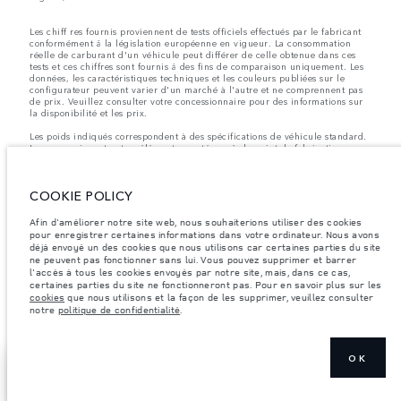
Les chiff res fournis proviennent de tests officiels effectués par le fabricant
conformément å la législation européenne en vigueur. La consommation
réelle de carburant d'un véhicule peut différer de celle obtenue dans ces
tests et ces chiffres sont fournis å des fins de comparaison uniquement. Les
données, les caractéristiques techniques et les couleurs publiées sur le
configurateur peuvent varier d'un marché à l'autre et ne comprennent pas
de prix. Veuillez consulter votre concessionnaire pour des informations sur
la disponibilité et les prix.
Les poids indiqués correspondent à des spécifications de véhicule standard.
Les accessoires et autres éléments montés après le point de fabrication
affecteront la charge utile. Assurez-vous que le poids total en charge du
véhicule, les charges maximales par essieu et la charge utile ne sont pas
dépassés lorsque vous chargez des accessoires, des occupants, des liquides
COOKIE POLICY
et des carburants.
Remarque importante sur les images et les spécifications.
La pénurie
Afin d'améliorer notre site web, nous souhaiterions utiliser des cookies
mondiale de semi-conducteurs affecte actuellement les spécifications de
pour enregistrer certaines informations dans votre ordinateur. Nous avons
construction des véhicules, la disponibilité des options et les délais de
déjà envoyé un des cookies que nous utilisons car certaines parties du site
construction. Cette situation s’avère très fluctuante, et par conséquent, les
ne peuvent pas fonctionner sans lui. Vous pouvez supprimer et barrer
images utilisées actuellement sur le site Web peuvent ne pas refléter
l'accès à tous les cookies envoyés par notre site, mais, dans ce cas,
entièrement les spécifications actuelles en ce qui concerne les
certaines parties du site ne fonctionneront pas. Pour en savoir plus sur les
caractéristiques, les options, les finitions et les combinaisons de couleurs.
cookies
que nous utilisons et la façon de les supprimer, veuillez consulter
Veuillez consulter votre concessionnaire pour avoir confirmation des
notre
politique de confidentialité
.
restrictions actuelles et faire un choix éclairé
OK
CONFIGUREZ
AFFICHER PLUS
VOTRE VÉHICULE