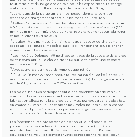
tout-terrain et d’une galerie de toit pour les expéditions. La charge
statique sur le toit offre une capacité maximale de 300 kg.
⬧
Les valeurs de la partie arrière 1 correspondent à la partition
d’espace de chargement arrière sur les modèles Hard Top.
✧
Solide : Volume mesuré avec des blocs solides conformes à la norme
VDA (expert d’évaluation des dommages causés sur le véhicule) (200
mm x 50 mm x 100 mm). Modèles Hard Top : rangement sous plancher
compris, cric et outils exclus.
✦
Liquide : Volume mesuré en simulant que l’espace de chargement
est rempli de liquide. Modèles Hard Top : rangement sous plancher
compris, cric et outils exclus.
▼
Les modèles Defender V8 ne disposent pas de la capacité de charge
de toit dynamique. La charge statique sur le toit offre une capacité
maximale de 300 kg.
▽
Avec couvercle d’anneau de remorquage retiré.
▼▼
100 kg (jantes 22” avec pneus toutes saisons) / 168 kg (jantes 20”
avec pneus tout-terrain ou tout-terrain avancés). La charge sur le toit
est de 0 kg lorsque le mode OCTA est activé.
Les poids indiqués correspondent à des spécifications de véhicule
standard. Les accessoires et autres éléments montés après le point de
fabrication affecteront la charge utile. Assurez-vous que le poids total
en charge du véhicule, les charges maximales par essieu et la charge
utile ne sont pas dépassés lorsque vous chargez des accessoires, des
occupants, des liquides et des carburants.
Les fonctionnalités proposées en option et leur disponibilité
peuvent varier selon les spécifications du véhicule (modèle et
motorisation). Leur installation peut nécessiter celle d’autres
équipements. Veuillez contacter votre concessionnaire local pour