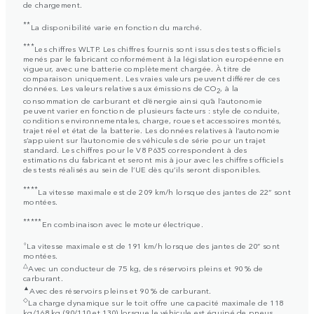
de chargement.
**
La disponibilité varie en fonction du marché.
***
Les chiffres WLTP. Les chiffres fournis sont issus des tests officiels
menés par le fabricant conformément à la législation européenne en
vigueur, avec une batterie complètement chargée. À titre de
comparaison uniquement. Les vraies valeurs peuvent différer de ces
données. Les valeurs relatives aux émissions de CO
, à la
2
consommation de carburant et d’énergie ainsi qu’à l’autonomie
peuvent varier en fonction de plusieurs facteurs : style de conduite,
conditions environnementales, charge, roues et accessoires montés,
trajet réel et état de la batterie. Les données relatives à l’autonomie
s’appuient sur l’autonomie des véhicules de série pour un trajet
standard. Les chiffres pour le V8 P635 correspondent à des
estimations du fabricant et seront mis à jour avec les chiffres officiels
des tests réalisés au sein de l’UE dès qu’ils seront disponibles.
****
La vitesse maximale est de 209 km/h lorsque des jantes de 22” sont
montées.
*****
En combinaison avec le moteur électrique.
⬨
La vitesse maximale est de 191 km/h lorsque des jantes de 20” sont
montées.
△
Avec un conducteur de 75 kg, des réservoirs pleins et 90 % de
carburant.
▲
Avec des réservoirs pleins et 90 % de carburant.
◇
La charge dynamique sur le toit offre une capacité maximale de 118
kg/168 kg (90/110 et 130) lorsque le véhicule est équipé de pneus