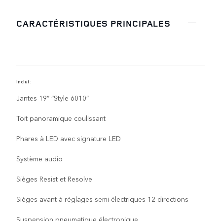
CARACTÉRISTIQUES PRINCIPALES
Inclut :
I
Jantes 19” “Style 6010”
Toit panoramique coulissant
Phares à LED avec signature LED
Système audio
Sièges Resist et Resolve
Sièges avant à réglages semi-électriques 12 directions
Suspension pneumatique électronique