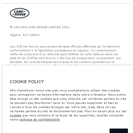
© JAGUAR LAND ROVER LIMITED 2026.
Algérie, Eurl DMAA
Les chiff res fournis proviennent de tests officiels effectués par le fabricant
conformément å la législation européenne en vigueur. La consommation
réelle de carburant d'un véhicule peut différer de celle obtenue dans ces
tests et ces chiffres sont fournis å des fins de comparaison uniquement. Les
données, les caractéristiques techniques et les couleurs publiées sur le
configurateur peuvent varier d'un marché à l'autre et ne comprennent pas
de prix. Veuillez consulter votre concessionnaire pour des informations sur
la disponibilité et les prix.
COOKIE POLICY
Les poids indiqués correspondent à des spécifications de véhicule standard.
Les accessoires et autres éléments montés après le point de fabrication
affecteront la charge utile. Assurez-vous que le poids total en charge du
Afin d'améliorer notre site web, nous souhaiterions utiliser des cookies
véhicule, les charges maximales par essieu et la charge utile ne sont pas
pour enregistrer certaines informations dans votre ordinateur. Nous avons
dépassés lorsque vous chargez des accessoires, des occupants, des liquides
déjà envoyé un des cookies que nous utilisons car certaines parties du site
et des carburants.
ne peuvent pas fonctionner sans lui. Vous pouvez supprimer et barrer
l'accès à tous les cookies envoyés par notre site, mais, dans ce cas,
Remarque importante sur les images et les spécifications.
La pénurie
certaines parties du site ne fonctionneront pas. Pour en savoir plus sur les
mondiale de semi-conducteurs affecte actuellement les spécifications de
cookies
que nous utilisons et la façon de les supprimer, veuillez consulter
construction des véhicules, la disponibilité des options et les délais de
notre
politique de confidentialité
.
construction. Cette situation s’avère très fluctuante, et par conséquent, les
images utilisées actuellement sur le site Web peuvent ne pas refléter
entièrement les spécifications actuelles en ce qui concerne les
caractéristiques, les options, les finitions et les combinaisons de couleurs.