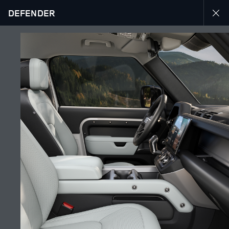
DEFENDER
DÉCOUVREZ LE DEFENDER 90
GALERIE
SUIVEZ LA CONVERSATION
Marché
ALGÉRIE
Langue
FRANÇAIS
Détaillant