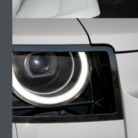
EURL DMAA
TROUVER UN DÉTAILLANT
EMPLOIS
CONDITIONS GÉNÉRALES
CONTACTEZ-NOUS
INTÉRIEUR
POLITIQUE DE CONFIDENTIALITÉ
COOKIES
(4)
SITEMAP
JAGUAR LAND ROVER CORPORATE