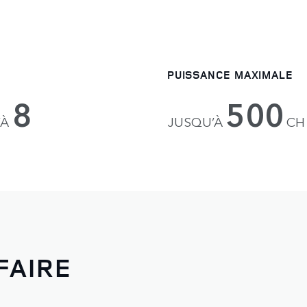
PUISSANCE MAXIMALE
8
500
’À
JUSQU’À
CH
FAIRE