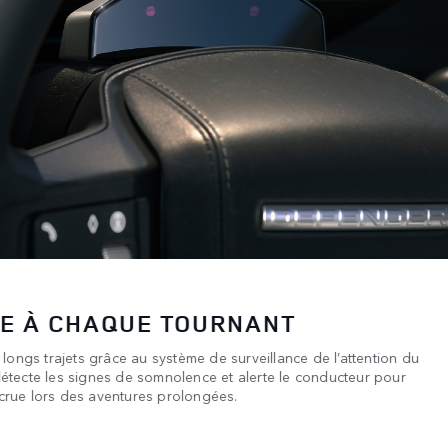
RIEN DERRIÈRE VOUS
***
s grâce à un espace de chargement maximal de 389 litres
e rangée. Rabattez les sièges de deuxième et de troisième
***
space de chargement supplémentaire de 843 litres
et
nt. Même avec des sacs empilés, le rétroviseur ClearSight vous
1