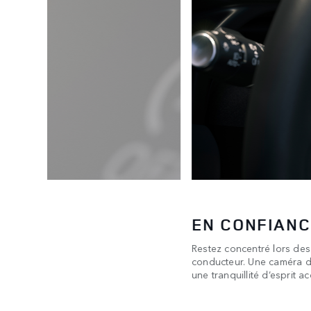
NE LAISSEZ 
tention du
Emportez tous vos bagage
ur pour
situé derrière la troisièm
rangée pour obtenir un e
***
1.902 litres
respectiveme