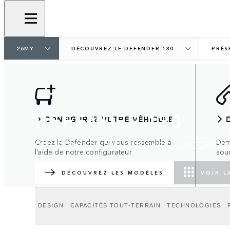
26MY
DÉCOUVREZ LE DEFENDER 130
PRÉS
DEFENDER 130
CONFIGUREZ VOTRE VÉHICULE
Créez le Defender qui vous ressemble à
Dem
DE L’ESPACE POUR UNE AVENTURE ÉPIQU
l’aide de notre configurateur
sou
DÉCOUVREZ LES MODÈLES
VOIR L
DESIGN
CAPACITÉS TOUT-TERRAIN
TECHNOLOGIES