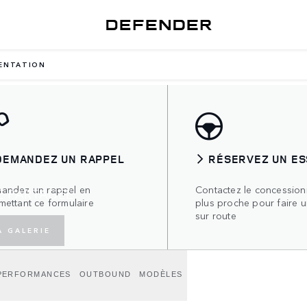
ENTATION
DEMANDEZ UN RAPPEL
RÉSERVEZ UN ES
andez un rappel en
Contactez le concessionn
E PARTAGÉE
mettant ce formulaire
plus proche pour faire u
sur route
A GALERIE
PERFORMANCES
OUTBOUND
MODÈLES