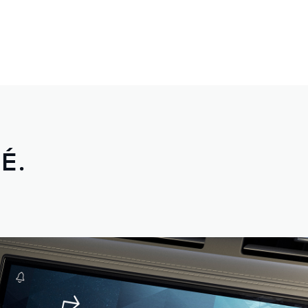
 l’arrière
.
É.