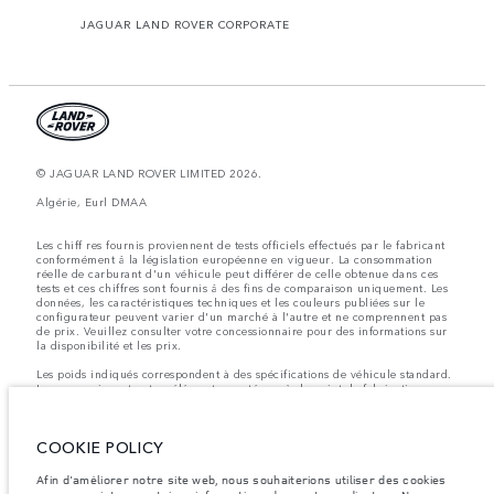
JAGUAR LAND ROVER CORPORATE
© JAGUAR LAND ROVER LIMITED 2026.
Algérie, Eurl DMAA
Les chiff res fournis proviennent de tests officiels effectués par le fabricant
conformément å la législation européenne en vigueur. La consommation
réelle de carburant d'un véhicule peut différer de celle obtenue dans ces
tests et ces chiffres sont fournis å des fins de comparaison uniquement. Les
données, les caractéristiques techniques et les couleurs publiées sur le
configurateur peuvent varier d'un marché à l'autre et ne comprennent pas
de prix. Veuillez consulter votre concessionnaire pour des informations sur
la disponibilité et les prix.
Les poids indiqués correspondent à des spécifications de véhicule standard.
Les accessoires et autres éléments montés après le point de fabrication
affecteront la charge utile. Assurez-vous que le poids total en charge du
véhicule, les charges maximales par essieu et la charge utile ne sont pas
dépassés lorsque vous chargez des accessoires, des occupants, des liquides
COOKIE POLICY
et des carburants.
Remarque importante sur les images et les spécifications.
La pénurie
Afin d'améliorer notre site web, nous souhaiterions utiliser des cookies
mondiale de semi-conducteurs affecte actuellement les spécifications de