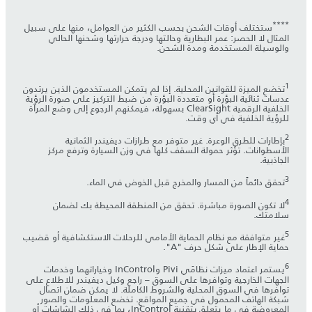
****
ستختلف أوقات الشحن بحسب الكثير من العوامل، منها على سبيل
المثال لا الحصر: عمر البطارية وحالتها ودرجة حرارتها وشحنها الحالي
والوسيلة المستخدمة ومدة الشحن.
1
‎تخضع الميزة للقوانين المحلية. إذا لم يتمكن المستخدمون الذين يرتدون
عدسات ثنائية البؤرة أو متعددة البؤرة من ضبط التركيز على صورة الرؤية
الخلفية الرقمية ClearSight بسهولة، فيمكنهم الرجوع إلى وضع المرآة
للرؤية الخلفية في أي وقت.
2
‎بإطارات للطرق الوعرة. غير متوفر مع طرازات ديفيندر الثمانية
الأسطوانات. تؤثر حمولة السقف كلها في وزن السيارة وترفع مركز
الجاذبية.
3
تحقق دائماً من المسار والمخرج قبل الخوض في الماء.
4
‎لا تكون الصورة مباشرة. تحقق من المنطقة المحيطة بك لضمان
سلامتك.
5
‎غير متوافقة مع نظام الحماية الأمامي للرحلات الاستكشافية أو قضيب
حماية الإطار على شكل حرف "A".
6
يستمر اعتماد ميزات نظامَي Pivi وInControl وخياراتهما وخدمات
الجهات الخارجية وتوافرها على السوق – راجع وكيل ديفيندر للاطلاع على
توافرها في السوق المحلية والشروط الكاملة. لا يمكن ضمان اتصال
شبكة الهاتف المحمول في جميع المواقع. تخضع المعلومات والصور
المعروضة في ما يتعلق بتقنية InControl، بما في ذلك الشاشات أو