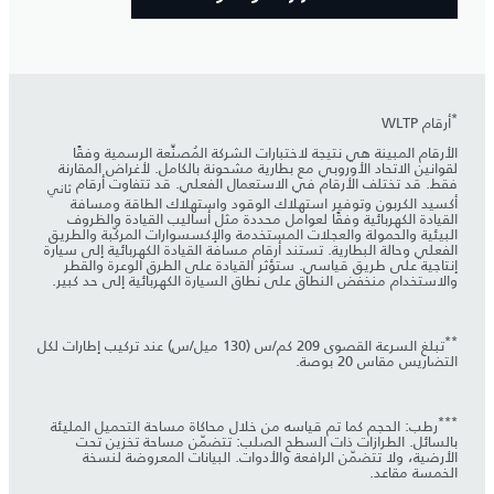
*
أرقام WLTP
الأرقام المبينة هي نتيجة لاختبارات الشركة المُصنِّعة الرسمية وفقًا
لقوانين الاتحاد الأوروبي مع بطارية مشحونة بالكامل. لأغراض المقارنة
فقط. قد تختلف الأرقام في الاستعمال الفعلي. قد تتفاوت أرقام
ثاني
أكسيد الكربون وتوفير استهلاك الوقود واستهلاك الطاقة ومسافة
القيادة الكهربائية وفقًا لعوامل محددة مثل أساليب القيادة والظروف
البيئية والحمولة والعجلات المستخدمة والإكسسوارات المركّبة والطريق
الفعلي وحالة البطارية. تستند أرقام مسافة القيادة الكهربائية إلى سيارة
إنتاجية على طريق قياسي. ستؤثر القيادة على الطرق الوعرة والقطر
والاستخدام منخفض النطاق على نطاق السيارة الكهربائية إلى حد كبير.
**
تبلغ السرعة القصوى 209 كم/س (130 ميل/س) عند تركيب إطارات لكل
التضاريس مقاس 20 بوصة.
***
رطب: الحجم كما تم قياسه من خلال محاكاة مساحة التحميل المليئة
بالسائل. الطرازات ذات السطح الصلب: تتضمّن مساحة تخزين تحت
الأرضية، ولا تتضمّن الرافعة والأدوات. البيانات المعروضة لنسخة
الخمسة مقاعد.