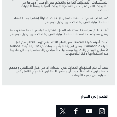
التسلسلات، لتحديثات البرامج والتحكم في الإصدار وغيرها من
التغييرات التي تطرأ على النظام/التغييرات المرئية وفقاً للخيارات
المحددة.
7
سيتطلب نظام الملاحة المتصل بالإنترنت اشتراكًا إضافيًا بعد انقضاء
المدة الأولية التي يطلعك عليها وكيل ديفيندر.
8
قد تنطبق سياسة الاستخدام العادل. اشتراك قياسي لمدة سنة واحدة
يمكن تمديده بعد انقضاء المدة الأولية التي يطلعك عليها وكيل ديفيندر.
9
بحث أجرته شركة Texcell في العام 2020 وتم تزويد النتائج من قِبل
شركة Panasonic. يمكن لميزة تنقية جسيمات PM2,5 وتقنية Nanoe™
X تقليل الروائح والبكتيريا ومسببات الأمراض والحساسية بشكل ملحوظ
عند استخدامها وفقًا للتوجيهات.
يجب ألا يتم استخدام الميزات في السيارة إلا من قبل السائقين وحدهم
عندما يكون ذلك آمناً. يجب أن يضمن السائقون تحكمهم الكامل في
السيارة في جميع الأوقات.
انضم إلى الحوار