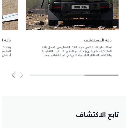
باقة المستكشف
باقة ال
اسلك طريقك الخاص مهما كانت التضاريس. تعمل باقة
وجّه شغف
المكتشف على تجهيز ديفيندر لتحدّي الأساليب التقليدية
المغامرا
واكتشاف المناظر الطبيعية التي لم يتم اكتشافها بعد.
أحضان ال
تابع الاكتشاف