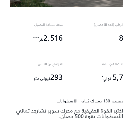
الركاب (الحد الأقصى)
سعة مساحة التحميل
2.516
8
***
لتر
0-100 كم/ساعة
الارتفاع عن الأرض
293
5,7
*
ثوانٍ
نيوتن متر
ديفيندر 130 بمحرك ثماني الأسطوانات
اختبر القوة الحقيقية مع محرك سوبر تشارجد ثماني
الأسطوانات بقوة 500 حصان.