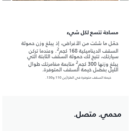
مساحة تتسع لكل شيء
سيارة
 إلى 389
حمّل ما شئت من الأغراض، إذ يبلغ وزن حمولة
انطلق
الثلو
2
السقف الديناميكية 168 كجم
‎. وعندما تركن
سيارتك، تتيح لك حمولة السقف الثابتة التي
ديفيند
2
يبلغ وزنها 300 كجم
متابعة مغامرتك طوال
وقوة 
الليل بفضل خيمة السقف المتوفرة.
خيار 
لة
الطرق
خيمة السقف متوفرة في الطرازَين 110 و130.
محمي. متصل.