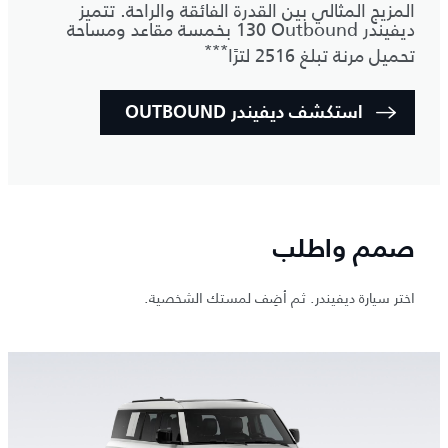
المزيج المثالي بين القدرة الفائقة والراحة. تتميز
ديفيندر ‎130 Outbound بخمسة مقاعد ومساحة
***
تحميل مرنة تبلغ 2516 لترًا
استكشف ديفيندر OUTBOUND
صمم واطلب
اختر سيارة ديفيندر. ثم أضِف لمستك الشخصية.