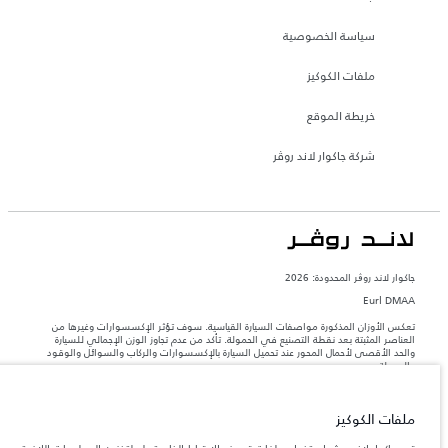
سياسة الخصوصية
ملفات الكوكيز
خريطة الموقع
شركة جاكوار لاند روڤر
جاكوار لاند روڨر المحدودة: 2026
Eurl DMAA
تعكس الأوزان المذكورة مواصفات السيارة القياسية. سوف تؤثر الإكسسوارات وغيرها من
العناصر المثبتة بعد نقطة التصنيع في الحمولة. تأكد من عدم تجاوز الوزن الإجمالي للسيارة
والحد الأقصى لأحمال المحور عند تحميل السيارة بالإكسسوارات والركاب والسوائل والوقود
والحمولة.
المعلومات والمواصفات والأسعار والألوان المذكورة على هذا الموقع قد تختلف من بلد إلى
ملفات الكوكيز
آخر، كما أنّها قد تتغير بدون إشعار مسبق. الرجاء التواصل مع وكيلنا المحلي للتأكد من توفّرها
والتحقق من الأسعار.