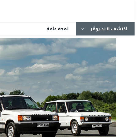
5
/
3
اكتشف لاند روڤر
لمحة عامة