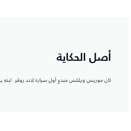
أصل الحكاية
كان موريس ويلكس مبدع أول سيارة لاند روڤر. ابنه يح