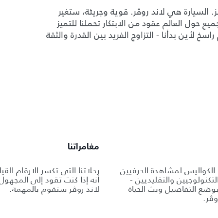
السيارة هي لاند روڤر. قوية وجريئة، ستغير
ع حول العالم عقود من الابتكار تحملنا للتميز
خ لأين بدأنا - التزاوج الفريد بين القدرة والثقة
مغامراتنا
 الكواليس لمشاهدة الحرفيين
رحلاتنا التي تكسر الارقام القي
التكنولوجيين والتقليديين -
أنه إذا كنت تقود إلى المجهو
ضع التفاصيل وبث الحياة
لاند روڤر ستقوم بالمهمة.
وڤر.