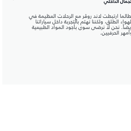
لجمال الداخلي
حيز المحر
طالما ارتبطت لاند روڤر مع الرحلات العظيمة في
محركاتنا
لهواء الطلق، ولكننا نهتم بالتجربة داخل سياراتنا
سيارة لا
يضاً. نحن لا نرضى سوى بأجود المواد الطبيعية
واحدة من
أمهر الحرفيين.