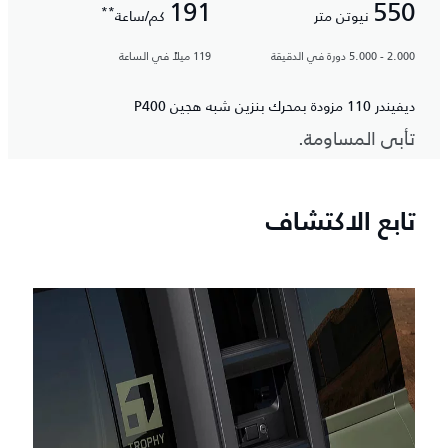
191
550
**
نيوتن متر
كم/ساعة
2.000 - 5.000 دورة في الدقيقة
119 ميلاً في الساعة
ديفيندر 110 مزودة بمحرك بنزين شبه هجين P400
تأبى المساومة.
تابع الاكتشاف