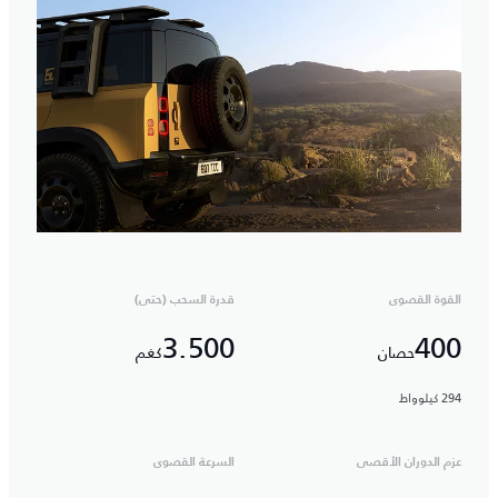
القوة القصوى
قدرة السحب (حتى)
3.500
400
حصان
كغم
294 كيلوواط
عزم الدوران الأقصى
السرعة القصوى