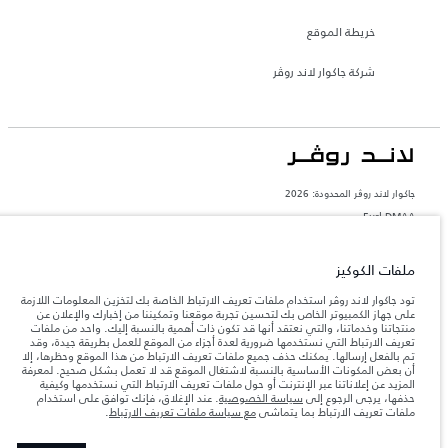
خريطة الموقع
شركة جاكوار لاند روڤر
جاكوار لاند روڨر المحدودة: 2026
Eurl DMAA
تعكس الأوزان المذكورة مواصفات السيارة القياسية. سوف تؤثر الإكسسوارات وغيرها من
العناصر المثبتة بعد نقطة التصنيع في الحمولة. تأكد من عدم تجاوز الوزن الإجمالي للسيارة
ملفات الكوكيز
والحد الأقصى لأحمال المحور عند تحميل السيارة بالإكسسوارات والركاب والسوائل والوقود
والحمولة.
تود جاكوار لاند روڤر استخدام ملفات تعريف الارتباط الخاصة بك لتخزين المعلومات اللازمة
على جهاز الكمبيوتر الخاص بك لتحسين تجربة موقعنا وتمكيننا من إخبارك والإعلان عن
منتجاتنا وخدماتنا، والتي نعتقد أنها قد تكون ذات أهمية بالنسبة إليك. واحد من ملفات
المعلومات والمواصفات والأسعار والألوان المذكورة على هذا الموقع قد تختلف من بلد إلى
تعريف الارتباط التي نستخدمها ضرورية لعدة أجزاء من الموقع للعمل بطريقة جيدة، وقد
آخر، كما أنّها قد تتغير بدون إشعار مسبق. الرجاء التواصل مع وكيلنا المحلي للتأكد من توفّرها
والتحقق من الأسعار.
تم بالفعل إرسالها. يمكنك حذف جميع ملفات تعريف الارتباط من هذا الموقع وحظرها، إلا
أن بعض المكونات الأساسية بالنسبة لاشتغال الموقع قد لا تعمل بشكل صحيح. لمعرفة
إن النقص العالمي في أشباه الموصلات يؤثر حاليًا
ملاحظة مهمة حول الصور والمواصفات.
المزيد عن إعلاناتنا عبر الإنترنت أو حول ملفات تعريف الارتباط التي نستخدمها وكيفية
في مواصفات تصميم السيارات وتوفر الخيارات وتوقيتات التصاميم. هذا ظرف ديناميكي
حذفها، يرجى الرجوع إلى
سياسة الخصوصية
. عند الإغلاق، فإنك توافق على استخدام
للغاية، ونتيجة لذلك، قد لا تمثّل الصور المستخدَمة ضمن موقع الويب حاليًا المواصفات الحالية
ملفات تعريف الارتباط بما يتماشى
مع سياسة ملفات تعريف الارتباط
.
بالكامل بالنسبة إلى الميزات والخيارات والحلية ومجموعات الألوان. يرجى استشارة وكيلك الذي
سيتمكّن من تأكيد أي تقييدات حالية معك للسماح لك باتخاذ قرار مدروس