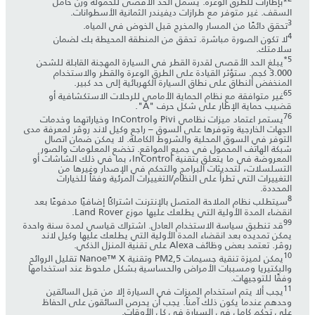
*بإطارات للطرق الوعرة. يشمل الحد الأقصى للحمولة وزن حامل
السقف. غير متوفر مع طرازات ديفيندر الثمانية الأسطوانات.
3
تحقق دائمًا من المسار والمخرج قبل الخوض في المياه.
4
لا تكون الصورة مباشرة. تحقق من المنطقة المحيطة بك لضمان
سلامتك.
*
5
يبلغ الحد الأقصى لقدرة القطر في السيارة المهجنة القابلة للشحن
3.000 كجم. ستؤثر القيادة على الطرق الوعرة والقطر والاستخدام
المنخفض النطاق على نطاق السيارة الكهربائية إلى حد كبير.
6
5
‎غير متوافقة مع نظام الحماية الأمامي للرحلات الاستكشافية أو
قضيب حماية الإطار على شكل حرف "A".
7
6
‎يستمر اعتماد ميزات نظامي Pivi وInControl وخياراتهما وخدمات
الجهات الخارجية وتوفرها على السوق – راجع وكيل لاند روڤر لمعرفة مدى
التوفر في السوق المحلية والشروط الكاملة. لا يمكن ضمان اتصال
شبكة الهاتف المحمول في جميع المواقع. تخضع المعلومات والصور
المعروضة في ما يتعلق بتقنية InControl، بما في ذلك الشاشات أو
التسلسلات، لتحديثات البرامج والتحكم في الإصدار وغيرها من
التغييرات التي تطرأ على النظام/التغييرات المرئية وفقاً للخيارات
المحددة.
8
سيتطلب نظام الملاحة المتصل بالإنترنت اشتراكًا إضافيًا مدفوعًا بعد
انقضاء المدة الأولية التي يطلعك عليها موزع Land Rover.
9
9
قد تنطبق سياسة الاستخدام العادل. اشتراك قياسي لمدة سنة واحدة
يمكن تمديده بعد انقضاء المدة الأولية التي يطلعك عليها وكيل لاند
روڤر. تعتمد بعض وظائف Alexa على تقنية المنزل الذكي.
10
يمكن لميزة تنقية جسيمات PM2,5 وتقنية Nanoe™ X تقليل الروائح
والبكتيريا ومسببات الأمراض والحساسية بشكل ملحوظ عند استخدامها
وفقًا للتوجيهات.
11
يجب ألا يتم استخدام الميزات في السيارة إلا من قبل السائقين
وحدهم عندما يكون ذلك آمناً. يجب أن يحرص السائقون على الحفاظ
على تحكم كامل في السيارة في كل الأوقات.