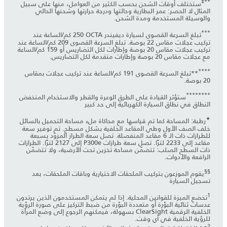
‡
**
ستختلف أوقات الشحن بحسب الكثير من العوامل، منها على سبيل
المثال لا الحصر: عمر البطارية وحالتها ودرجة حرارتها وشحنها الحالي
والوسيلة المستخدمة ومدة الشحن.
***
تبلغ السرعة القصوى لسيارة ديفيندر OCTA‏ 250 كم/الساعة عند
تركيب عجلات مقاس 22 بوصة. تبلغ السرعة القصوى 209 كم/الساعة عند
تركيب عجلات مقاس 20 بوصة وإطارات لكل التضاريس أو 159 كم/الساعة
مع عجلات مقاس 20 بوصة وإطارات متقدمة لكل التضاريس.
****
**تبلغ السرعة القصوى 191 كم/الساعة عند تركيب عجلات بمقاس
20 بوصة.
***
*****
ستؤثر القيادة على الطرق الوعرة والقطر والاستخدام المنخفض
النطاق في نطاق السيارة الكهربائية إلى حد كبير
✦
رطبة: المساحة كما تم قياسها مع محاكاة ملء مساحة التحميل بالسائل
خلف الصف الأول وطي المقاعد الخلفية بشكل مسطح. تم توفير سعة
للطرازات ذات الـ 6 مقاعد المنفصلة. تصل سعة الطراز المزوّد بسبعة
مقاعد إلى 2233 لترًا. تصل سعة طرازات P300e إلى 2127 لترًا. الطرازات
ذات السطح الصلب: تتضمّن مساحة تخزين تحت الأرضية، ولا تتضمّن
الرافعة والأدوات.
§
§
يقوم الموزعون بتركيب الملحقات الاختيارية وباقات الملحقات، بعد
تسجيل السيارة
1
تخضع الميزة للقوانين المحلية. إذا لم يتمكن المستخدمون الذين يرتدون
عدسات ثنائية البؤرة أو متعددة البؤرة من ضبط التركيز على صورة الرؤية
الخلفية الرقمية ClearSight بسهولة، فيمكنهم الرجوع إلى وضع المرآة
للرؤية الخلفية في أي وقت.
2