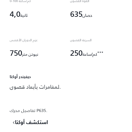
القوة القصوى
0-100 كم/ساعة
4,0
635
حصان
ثانية
السرعة القصوى
عزم الدوران الأقصى
750
250
***
كم/ساعة
نيوتن متر
ديفيندر أوكتا
لمغامرات بأبعاد قصوى.
تفاصيل محرك P635.
استكشف أوكتا