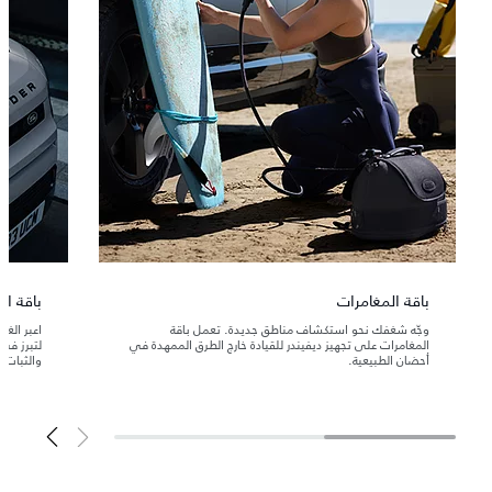
باقة المغامرات
باقة ال
وجّه شغفك نحو استكشاف مناطق جديدة. تعمل باقة
اعبر الغا
المغامرات على تجهيز ديفيندر للقيادة خارج الطرق الممهدة في
لتبرز في
أحضان الطبيعية.
والثبات.