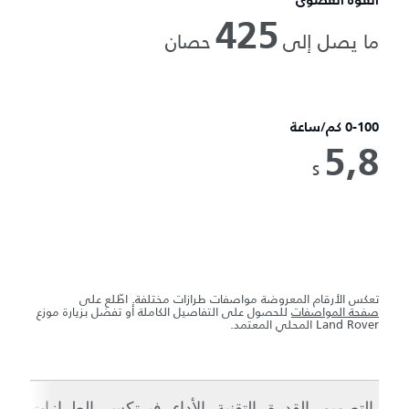
القوة القصوى
425
ما يصل إلى
حصان
0-100 كم/ساعة
5,8
s
تعكس الأرقام المعروضة مواصفات طرازات مختلفة. اطّلع على
صفحة المواصفات
للحصول على التفاصيل الكاملة أو تفضل بزيارة موزع
Land Rover المحلي المعتمد.
التصميم
القدرة
التقنية
الأداء
فيرتكس
الطرازات