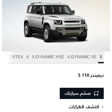
S
X-DYNAMIC SE
X-DYNAMIC HSE
X
VERTEX
إصد
ديفيندر 110 S
صمّم سيارتك
اكتشف الطرازات