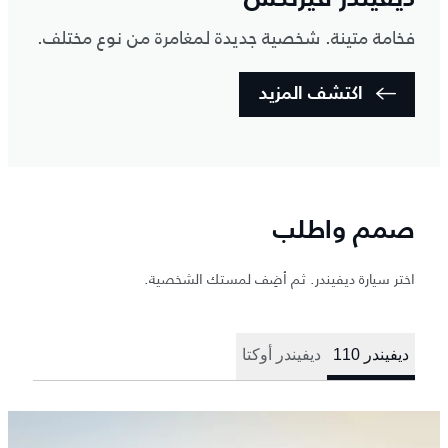
فخامة متينة. شخصية جديدة لمغامرة من نوع مختلف.
اكتشف المزيد
صمم واطلب
اختر سيارة ديفيندر. ثم أضِف لمستك الشخصية.
ديفيندر 110
ديفيندر أوكتا