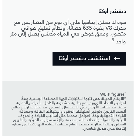
ديفيندر أوكتا
قوة لا يمكن إيقافها على أي نوع من التضاريس مع
محرك V8 بقوة 635 حصانًا، ونظام تعليق هوائي
متطور، وعمق خوض في المياه محسّن يصل إلى متر
3
واحد.
استكشف ديفيندر أوكتا
*
WLTP figures
*الأرقام المبينة هي نتيجة لاختبارات الجهة المصنعة الرسمية وفقًا
لقوانين الاتحاد الأوروبي مع بطارية مشحونة بالكامل. لأغراض المقارنة
فقط. قد تختلف الأرقام في الاستعمال الفعلي. قد تتفاوت أرقام ثنائي
أكسيد الكربون وتوفير استهلاك الوقود واستهلاك الطاقة ومسافة
القيادة الكهربائية وفقًا لعوامل محددة مثل أساليب القيادة والظروف
البيئية والحمولة والعجلات المستخدمة والإكسسوارات المركّبة والطريق
الفعلي وحالة البطارية. تستند أرقام مسافة القيادة الكهربائية إلى سيارة
إنتاجية على طريق قياسي.