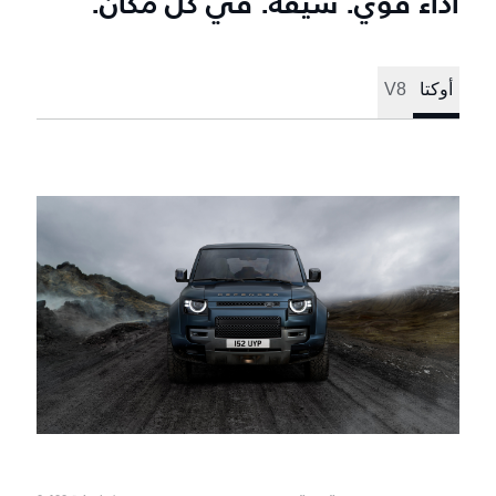
أداء قوي. شيّقة. في كل مكان.
أوكتا
V8