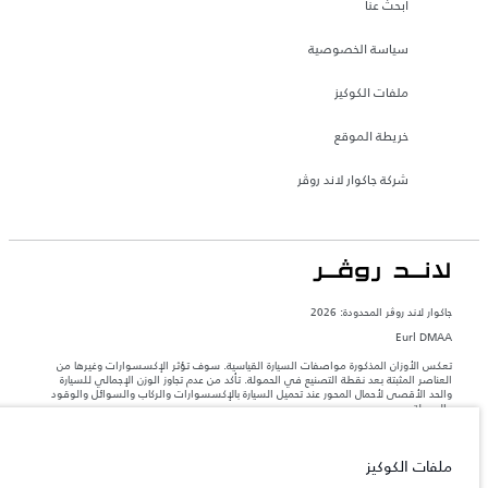
ابحث عنا
سياسة الخصوصية
ملفات الكوكيز
خريطة الموقع
شركة جاكوار لاند روڤر
جاكوار لاند روڨر المحدودة: 2026
Eurl DMAA
تعكس الأوزان المذكورة مواصفات السيارة القياسية. سوف تؤثر الإكسسوارات وغيرها من
العناصر المثبتة بعد نقطة التصنيع في الحمولة. تأكد من عدم تجاوز الوزن الإجمالي للسيارة
والحد الأقصى لأحمال المحور عند تحميل السيارة بالإكسسوارات والركاب والسوائل والوقود
والحمولة.
المعلومات والمواصفات والأسعار والألوان المذكورة على هذا الموقع قد تختلف من بلد إلى
ملفات الكوكيز
آخر، كما أنّها قد تتغير بدون إشعار مسبق. الرجاء التواصل مع وكيلنا المحلي للتأكد من توفّرها
والتحقق من الأسعار.