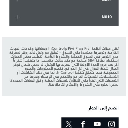
N810
تظل ميزات أنظمة Pivi وPivi Pro وInControl وخياراتها وخدمات الجهات
الخارجية وتوفرها معتمدة على السوق - تحقَّق مع وكيل لاند روڤر لمعرفة
مدى التوفر في السوق المحلية والشروط الكاملة. تتطلب بعض الميزات
استخدام بطاقة SIM ملائمة مع عقد بيانات مناسب، ما يتطلب اشتراكاً
آخر بعد مرور المدة الأولية التي يخبرك بها الوكيل. لا يمكن ضمان توفر
اتصال شبكة الجوّال في كل المواقع. تخضع المعلومات والصور
المعروضة فيما يتعلق بتقنية InControl، بما في ذلك الشاشات أو
التسلسلات، لتحديثات البرامج والتحكم في الإصدار وغيرها من
التغييرات التي تطرأ على النظام/التغييرات المرئية وفق الخيارات المحددة.
يمكن العثور على الشروط والأحكام الكاملة
هنا
.
انضم إلى الحوار