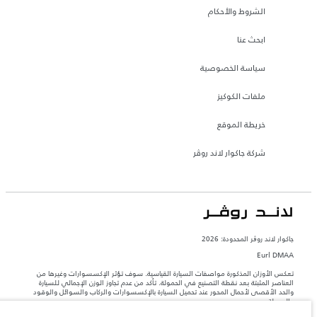
الشروط والأحكام
ابحث عنا
سياسة الخصوصية
ملفات الكوكيز
خريطة الموقع
شركة جاكوار لاند روڤر
جاكوار لاند روڨر المحدودة: 2026
Eurl DMAA
تعكس الأوزان المذكورة مواصفات السيارة القياسية. سوف تؤثر الإكسسوارات وغيرها من
العناصر المثبتة بعد نقطة التصنيع في الحمولة. تأكد من عدم تجاوز الوزن الإجمالي للسيارة
والحد الأقصى لأحمال المحور عند تحميل السيارة بالإكسسوارات والركاب والسوائل والوقود
والحمولة.