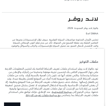
جاكوار لاند روڨر المحدودة: 2026
Eurl DMAA
تعكس الأوزان المذكورة مواصفات السيارة القياسية. سوف تؤثر الإكسسوارات وغيرها من
العناصر المثبتة بعد نقطة التصنيع في الحمولة. تأكد من عدم تجاوز الوزن الإجمالي للسيارة
والحد الأقصى لأحمال المحور عند تحميل السيارة بالإكسسوارات والركاب والسوائل والوقود
والحمولة.
المعلومات والمواصفات والأسعار والألوان المذكورة على هذا الموقع قد تختلف من بلد إلى
ملفات الكوكيز
آخر، كما أنّها قد تتغير بدون إشعار مسبق. الرجاء التواصل مع وكيلنا المحلي للتأكد من توفّرها
والتحقق من الأسعار.
تود جاكوار لاند روڤر استخدام ملفات تعريف الارتباط الخاصة بك لتخزين المعلومات اللازمة
إن النقص العالمي في أشباه الموصلات يؤثر حاليًا
على جهاز الكمبيوتر الخاص بك لتحسين تجربة موقعنا وتمكيننا من إخبارك والإعلان عن
ملاحظة مهمة حول الصور والمواصفات.
في مواصفات تصميم السيارات وتوفر الخيارات وتوقيتات التصاميم. هذا ظرف ديناميكي
منتجاتنا وخدماتنا، والتي نعتقد أنها قد تكون ذات أهمية بالنسبة إليك. واحد من ملفات
للغاية، ونتيجة لذلك، قد لا تمثّل الصور المستخدَمة ضمن موقع الويب حاليًا المواصفات الحالية
تعريف الارتباط التي نستخدمها ضرورية لعدة أجزاء من الموقع للعمل بطريقة جيدة، وقد
بالكامل بالنسبة إلى الميزات والخيارات والحلية ومجموعات الألوان. يرجى استشارة وكيلك الذي
تم بالفعل إرسالها. يمكنك حذف جميع ملفات تعريف الارتباط من هذا الموقع وحظرها، إلا
سيتمكّن من تأكيد أي تقييدات حالية معك للسماح لك باتخاذ قرار مدروس
أن بعض المكونات الأساسية بالنسبة لاشتغال الموقع قد لا تعمل بشكل صحيح. لمعرفة
المزيد عن إعلاناتنا عبر الإنترنت أو حول ملفات تعريف الارتباط التي نستخدمها وكيفية
الأرقام المقدمة هي نتيجة لاختبارات المصنع الرسمية وفقاً لتشريعات الاتحاد الأوروبي. قد
حذفها، يرجى الرجوع إلى
سياسة الخصوصية
. عند الإغلاق، فإنك توافق على استخدام
يتباين استهلك الوقود الفعلي للمركبة عن ذلك المتحقق في تلك الاختبارات كما أن هذه
ملفات تعريف الارتباط بما يتماشى
مع سياسة ملفات تعريف الارتباط
.
الأرقام بغرض المقارنة فحسب.‎‎‎