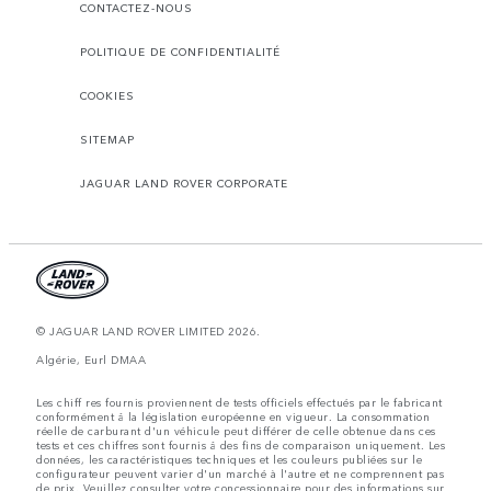
CONTACTEZ-NOUS
POLITIQUE DE CONFIDENTIALITÉ
COOKIES
SITEMAP
JAGUAR LAND ROVER CORPORATE
© JAGUAR LAND ROVER LIMITED 2026.
Algérie, Eurl DMAA
Les chiff res fournis proviennent de tests officiels effectués par le fabricant
conformément å la législation européenne en vigueur. La consommation
réelle de carburant d'un véhicule peut différer de celle obtenue dans ces
tests et ces chiffres sont fournis å des fins de comparaison uniquement. Les
données, les caractéristiques techniques et les couleurs publiées sur le
configurateur peuvent varier d'un marché à l'autre et ne comprennent pas
de prix. Veuillez consulter votre concessionnaire pour des informations sur