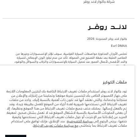
شركة جاكوار لاند روڤر
جاكوار لاند روڨر المحدودة: 2026
Eurl DMAA
تعكس الأوزان المذكورة مواصفات السيارة القياسية. سوف تؤثر الإكسسوارات وغيرها من
العناصر المثبتة بعد نقطة التصنيع في الحمولة. تأكد من عدم تجاوز الوزن الإجمالي للسيارة
والحد الأقصى لأحمال المحور عند تحميل السيارة بالإكسسوارات والركاب والسوائل والوقود
والحمولة.
المعلومات والمواصفات والأسعار والألوان المذكورة على هذا الموقع قد تختلف من بلد إلى
ملفات الكوكيز
آخر، كما أنّها قد تتغير بدون إشعار مسبق. الرجاء التواصل مع وكيلنا المحلي للتأكد من توفّرها
والتحقق من الأسعار.
تود جاكوار لاند روڤر استخدام ملفات تعريف الارتباط الخاصة بك لتخزين المعلومات اللازمة
إن النقص العالمي في أشباه الموصلات يؤثر حاليًا
على جهاز الكمبيوتر الخاص بك لتحسين تجربة موقعنا وتمكيننا من إخبارك والإعلان عن
ملاحظة مهمة حول الصور والمواصفات.
في مواصفات تصميم السيارات وتوفر الخيارات وتوقيتات التصاميم. هذا ظرف ديناميكي
منتجاتنا وخدماتنا، والتي نعتقد أنها قد تكون ذات أهمية بالنسبة إليك. واحد من ملفات
للغاية، ونتيجة لذلك، قد لا تمثّل الصور المستخدَمة ضمن موقع الويب حاليًا المواصفات الحالية
تعريف الارتباط التي نستخدمها ضرورية لعدة أجزاء من الموقع للعمل بطريقة جيدة، وقد
بالكامل بالنسبة إلى الميزات والخيارات والحلية ومجموعات الألوان. يرجى استشارة وكيلك الذي
تم بالفعل إرسالها. يمكنك حذف جميع ملفات تعريف الارتباط من هذا الموقع وحظرها، إلا
سيتمكّن من تأكيد أي تقييدات حالية معك للسماح لك باتخاذ قرار مدروس
أن بعض المكونات الأساسية بالنسبة لاشتغال الموقع قد لا تعمل بشكل صحيح. لمعرفة
المزيد عن إعلاناتنا عبر الإنترنت أو حول ملفات تعريف الارتباط التي نستخدمها وكيفية
الأرقام المقدمة هي نتيجة لاختبارات المصنع الرسمية وفقاً لتشريعات الاتحاد الأوروبي. قد
حذفها، يرجى الرجوع إلى
سياسة الخصوصية
. عند الإغلاق، فإنك توافق على استخدام
يتباين استهلك الوقود الفعلي للمركبة عن ذلك المتحقق في تلك الاختبارات كما أن هذه
ملفات تعريف الارتباط بما يتماشى
مع سياسة ملفات تعريف الارتباط
.
الأرقام بغرض المقارنة فحسب.‎‎‎