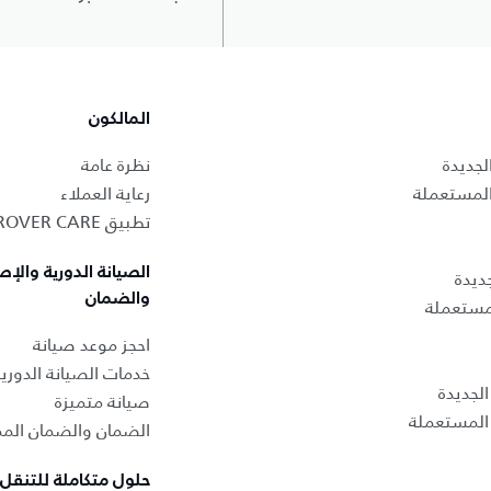
المالكون
لجديدة
نظرة عامة
المستعملة
رعاية العملاء
تطبيق LAND ROVER CARE
الصيانة الدورية والإص
ديدة
والضمان
لمستعملة
احجز موعد صيانة
خدمات الصيانة الدوري
لجديدة
صيانة متميزة
المستعملة
الضمان والضمان المم
حلول متكاملة للتنقل