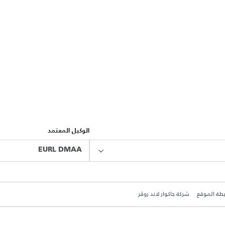
الوكيل المعتمد
EURL DMAA
طة الموقع
شركة جاكوار لاند روڤر