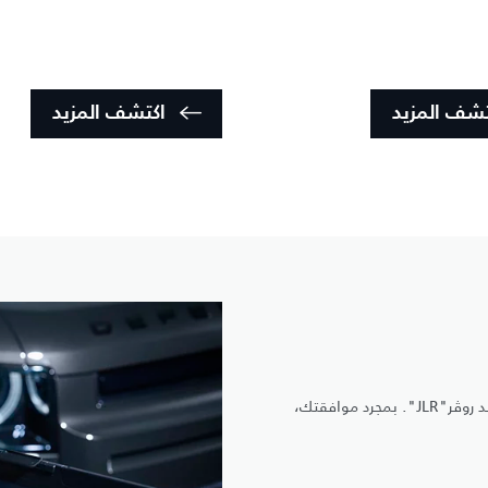
تشف المزيد
اكتشف المزيد
راحة بالك مضمونة مع تقنية الفحص عن بُعد المتطورة من جاكوار لاند روڤر"JLR". بمجرد موافقتك،