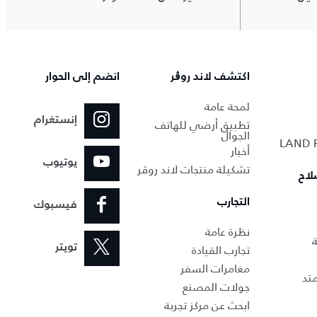
اكتشف لاند روڨر
انضم إلى الحوار
لمحة عامة
إنستغرام
تطبيق أرضي للهاتف
الجوال
أخبار
يوتيوب
تشكيلة منتجات لاند روڤر
لاح
التجارب
فيسبوك
نظرة عامة
ة
تجارب القيادة
تويتر
مغامرات السفر
تد
جولات المصنع
ابحث عن مركز تجربة