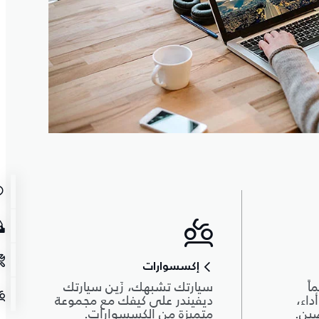
إكسسوارات
اً
سيارتك تشبهك، زَين سيارتك
داء،
ديفيندر على كيفك مع مجموعة
صين.
متميزة من الكسسوارات.