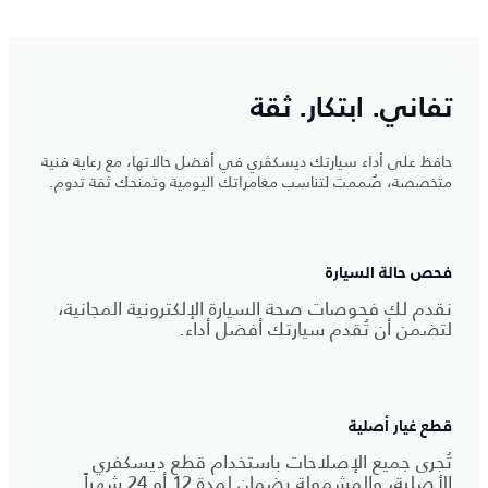
تفاني. ابتكار. ثقة
حافظ على أداء سيارتك ديسكڤري في أفضل حالاتها، مع رعاية فنية
متخصصة، صُممت لتناسب مغامراتك اليومية وتمنحك ثقة تدوم.
فحص حالة السيارة
نقدم لك فحوصات صحة السيارة الإلكترونية المجانية،
لتضمن أن تُقدم سيارتك أفضل أداء.
قطع غيار أصلية
تُجرى جميع الإصلاحات باستخدام قطع ديسكفري
الأصلية، والمشمولة بضمان لمدة 12 أو 24 شهراً.