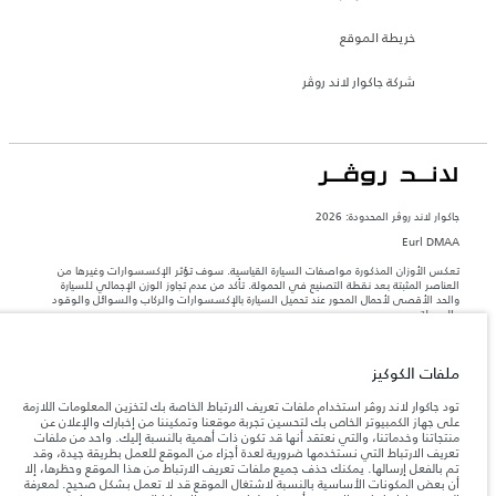
خريطة الموقع
شركة جاكوار لاند روڤر
جاكوار لاند روڨر المحدودة: 2026
Eurl DMAA
تعكس الأوزان المذكورة مواصفات السيارة القياسية. سوف تؤثر الإكسسوارات وغيرها من
العناصر المثبتة بعد نقطة التصنيع في الحمولة. تأكد من عدم تجاوز الوزن الإجمالي للسيارة
والحد الأقصى لأحمال المحور عند تحميل السيارة بالإكسسوارات والركاب والسوائل والوقود
والحمولة.
المعلومات والمواصفات والأسعار والألوان المذكورة على هذا الموقع قد تختلف من بلد إلى
ملفات الكوكيز
آخر، كما أنّها قد تتغير بدون إشعار مسبق. الرجاء التواصل مع وكيلنا المحلي للتأكد من توفّرها
والتحقق من الأسعار.
تود جاكوار لاند روڤر استخدام ملفات تعريف الارتباط الخاصة بك لتخزين المعلومات اللازمة
إن النقص العالمي في أشباه الموصلات يؤثر حاليًا
على جهاز الكمبيوتر الخاص بك لتحسين تجربة موقعنا وتمكيننا من إخبارك والإعلان عن
ملاحظة مهمة حول الصور والمواصفات.
في مواصفات تصميم السيارات وتوفر الخيارات وتوقيتات التصاميم. هذا ظرف ديناميكي
منتجاتنا وخدماتنا، والتي نعتقد أنها قد تكون ذات أهمية بالنسبة إليك. واحد من ملفات
للغاية، ونتيجة لذلك، قد لا تمثّل الصور المستخدَمة ضمن موقع الويب حاليًا المواصفات الحالية
تعريف الارتباط التي نستخدمها ضرورية لعدة أجزاء من الموقع للعمل بطريقة جيدة، وقد
بالكامل بالنسبة إلى الميزات والخيارات والحلية ومجموعات الألوان. يرجى استشارة وكيلك الذي
تم بالفعل إرسالها. يمكنك حذف جميع ملفات تعريف الارتباط من هذا الموقع وحظرها، إلا
سيتمكّن من تأكيد أي تقييدات حالية معك للسماح لك باتخاذ قرار مدروس
أن بعض المكونات الأساسية بالنسبة لاشتغال الموقع قد لا تعمل بشكل صحيح. لمعرفة