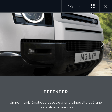
1/5
ANNÉE-MODÈLE 27
DÉCOUVREZ LE DEFENDER 90
SUIVEZ LA CONVERSATION
Marché
DEFENDER
ALGÉRIE
Un nom emblématique associé à une silhouette et à une
Langue
conception iconiques.