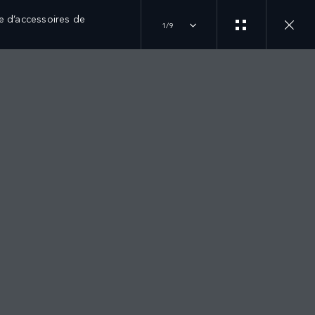
e d’accessoires de
1/9
EXPLOREZ LAND ROVER
SUIVEZ LA CONVERSATION
PRÉSENTATION
INSTAGRAM
L'APPLI ARDHI
ACTUALITÉS
YOUTUBE
COLLECTION LAND ROVER
EXPÉRIENCES