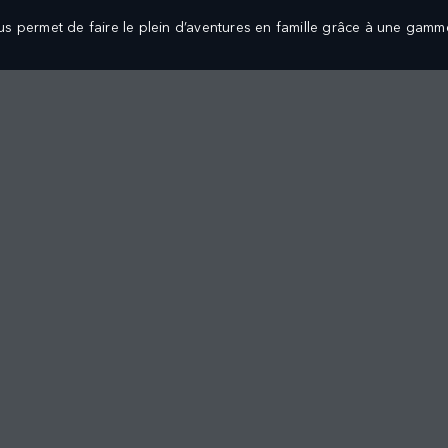
us permet de faire le plein d’aventures en famille grâce à une gamm
CEMENT
PROPRIÉTAIRES
CULES NEUFS
Vue d'ensemble
CULES D'OCCASION
Service clientèle
IÉTAIRES
L’APPLI LAND ROVER CARE MENA
CTION
ENTRETIEN, MAINTENANCE ET GARANTIE
NCEMENT
ES NEUFS
RÉSERVEZ UN SERVICE D'ENTRETIEN EN LIGNE