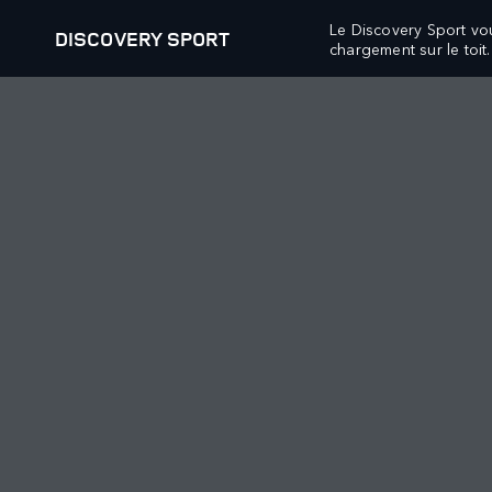
Le Discovery Sport vo
DISCOVERY SPORT
chargement sur le toit.
VÉHICULES
OFFRES ET FINAN
RANGE ROVER
RANGE ROVER VÉHI
RANGE ROVER SPORT
RANGE ROVER VÉHI
RANGE ROVER VELAR
RANGE ROVER PROPR
RANGE ROVER EVOQUE
RANGE ROVER COLLE
DISCOVERY
RANGE ROVER FINA
DISCOVERY SPORT
DEFENDER VÉHICUL