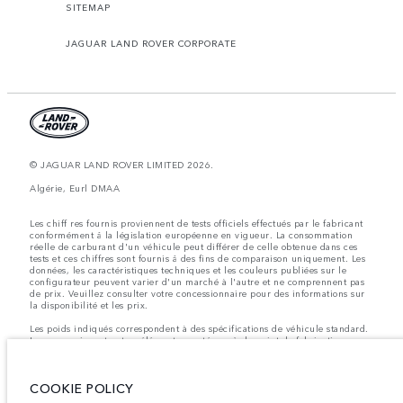
SITEMAP
JAGUAR LAND ROVER CORPORATE
© JAGUAR LAND ROVER LIMITED 2026.
Algérie, Eurl DMAA
Les chiff res fournis proviennent de tests officiels effectués par le fabricant
conformément å la législation européenne en vigueur. La consommation
réelle de carburant d'un véhicule peut différer de celle obtenue dans ces
tests et ces chiffres sont fournis å des fins de comparaison uniquement. Les
données, les caractéristiques techniques et les couleurs publiées sur le
configurateur peuvent varier d'un marché à l'autre et ne comprennent pas
de prix. Veuillez consulter votre concessionnaire pour des informations sur
la disponibilité et les prix.
Les poids indiqués correspondent à des spécifications de véhicule standard.
Les accessoires et autres éléments montés après le point de fabrication
affecteront la charge utile. Assurez-vous que le poids total en charge du
véhicule, les charges maximales par essieu et la charge utile ne sont pas
dépassés lorsque vous chargez des accessoires, des occupants, des liquides
COOKIE POLICY
et des carburants.