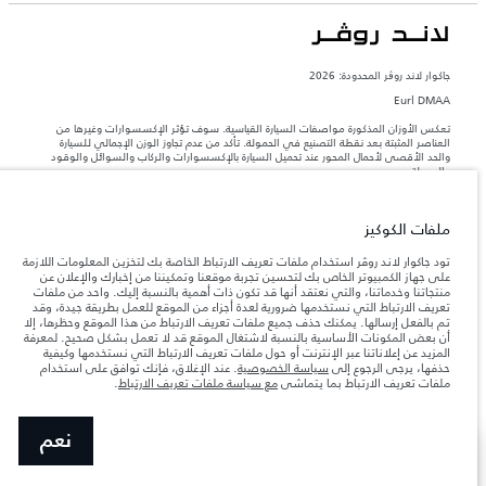
جاكوار لاند روڨر المحدودة: 2026
Eurl DMAA
تعكس الأوزان المذكورة مواصفات السيارة القياسية. سوف تؤثر الإكسسوارات وغيرها من
العناصر المثبتة بعد نقطة التصنيع في الحمولة. تأكد من عدم تجاوز الوزن الإجمالي للسيارة
والحد الأقصى لأحمال المحور عند تحميل السيارة بالإكسسوارات والركاب والسوائل والوقود
والحمولة.
المعلومات والمواصفات والأسعار والألوان المذكورة على هذا الموقع قد تختلف من بلد إلى
ملفات الكوكيز
آخر، كما أنّها قد تتغير بدون إشعار مسبق. الرجاء التواصل مع وكيلنا المحلي للتأكد من توفّرها
والتحقق من الأسعار.
تود جاكوار لاند روڤر استخدام ملفات تعريف الارتباط الخاصة بك لتخزين المعلومات اللازمة
إن النقص العالمي في أشباه الموصلات يؤثر حاليًا
على جهاز الكمبيوتر الخاص بك لتحسين تجربة موقعنا وتمكيننا من إخبارك والإعلان عن
ملاحظة مهمة حول الصور والمواصفات.
في مواصفات تصميم السيارات وتوفر الخيارات وتوقيتات التصاميم. هذا ظرف ديناميكي
منتجاتنا وخدماتنا، والتي نعتقد أنها قد تكون ذات أهمية بالنسبة إليك. واحد من ملفات
للغاية، ونتيجة لذلك، قد لا تمثّل الصور المستخدَمة ضمن موقع الويب حاليًا المواصفات الحالية
تعريف الارتباط التي نستخدمها ضرورية لعدة أجزاء من الموقع للعمل بطريقة جيدة، وقد
بالكامل بالنسبة إلى الميزات والخيارات والحلية ومجموعات الألوان. يرجى استشارة وكيلك الذي
تم بالفعل إرسالها. يمكنك حذف جميع ملفات تعريف الارتباط من هذا الموقع وحظرها، إلا
سيتمكّن من تأكيد أي تقييدات حالية معك للسماح لك باتخاذ قرار مدروس
أن بعض المكونات الأساسية بالنسبة لاشتغال الموقع قد لا تعمل بشكل صحيح. لمعرفة
المزيد عن إعلاناتنا عبر الإنترنت أو حول ملفات تعريف الارتباط التي نستخدمها وكيفية
الأرقام المقدمة هي نتيجة لاختبارات المصنع الرسمية وفقاً لتشريعات الاتحاد الأوروبي. قد
حذفها، يرجى الرجوع إلى
سياسة الخصوصية
. عند الإغلاق، فإنك توافق على استخدام
يتباين استهلك الوقود الفعلي للمركبة عن ذلك المتحقق في تلك الاختبارات كما أن هذه
ملفات تعريف الارتباط بما يتماشى
مع سياسة ملفات تعريف الارتباط
.
الأرقام بغرض المقارنة فحسب.‎‎‎
نعم
عرض المزيد
ابحث عن وكيل