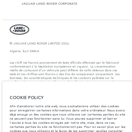
JAGUAR LAND ROVER CORPORATE
© JAGUAR LAND ROVER LIMITED 2026.
Algérie, Eurl DMAA
Les chiff res fournis proviennent de tests officiels effectués par le fabricant
conformément å la législation européenne en vigueur. La consommation
réelle de carburant d'un véhicule peut différer de celle obtenue dans ces
tests et ces chiffres sont fournis å des fins de comparaison uniquement. Les
données, les caractéristiques techniques et les couleurs publiées sur le
configurateur peuvent varier d'un marché à l'autre et ne comprennent pas
de prix. Veuillez consulter votre concessionnaire pour des informations sur
la disponibilité et les prix.
COOKIE POLICY
Les poids indiqués correspondent à des spécifications de véhicule standard.
Les accessoires et autres éléments montés après le point de fabrication
affecteront la charge utile. Assurez-vous que le poids total en charge du
Afin d'améliorer notre site web, nous souhaiterions utiliser des cookies
véhicule, les charges maximales par essieu et la charge utile ne sont pas
pour enregistrer certaines informations dans votre ordinateur. Nous avons
dépassés lorsque vous chargez des accessoires, des occupants, des liquides
déjà envoyé un des cookies que nous utilisons car certaines parties du site
et des carburants.
ne peuvent pas fonctionner sans lui. Vous pouvez supprimer et barrer
l'accès à tous les cookies envoyés par notre site, mais, dans ce cas,
Remarque importante sur les images et les spécifications.
La pénurie
certaines parties du site ne fonctionneront pas. Pour en savoir plus sur les
mondiale de semi-conducteurs affecte actuellement les spécifications de
cookies
que nous utilisons et la façon de les supprimer, veuillez consulter
construction des véhicules, la disponibilité des options et les délais de