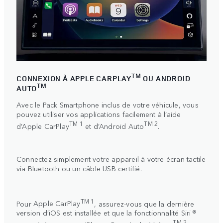
TM
CONNEXION À APPLE CARPLAY
OU ANDROID
TM
AUTO
Avec le Pack Smartphone inclus de votre véhicule, vous
pouvez utiliser vos applications facilement à l’aide
TM 1
TM 2
d’Apple CarPlay
et
d’Android Auto
.
Connectez simplement votre appareil à votre écran tactile
via Bluetooth ou un câble USB certifié.
TM 1
Pour
Apple CarPlay
, assurez-vous que la dernière
version d’iOS est installée et que la fonctionnalité Siri ®
TM 2