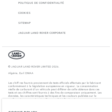
POLITIQUE DE CONFIDENTIALITÉ
COOKIES
SITEMAP
JAGUAR LAND ROVER CORPORATE
© JAGUAR LAND ROVER LIMITED 2026.
Algérie, Eurl DMAA
Les chiff res fournis proviennent de tests officiels effectués par le fabricant
conformément å la législation européenne en vigueur. La consommation
réelle de carburant d'un véhicule peut différer de celle obtenue dans ces
tests et ces chiffres sont fournis å des fins de comparaison uniquement. Les
données, les caractéristiques techniques et les couleurs publiées sur le
configurateur peuvent varier d'un marché à l'autre et ne comprennent pas
de prix. Veuillez consulter votre concessionnaire pour des informations sur
la disponibilité et les prix.