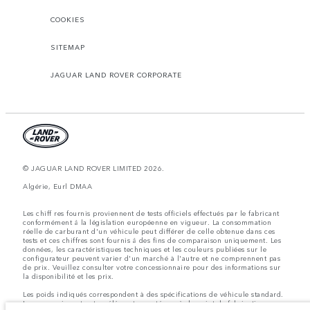
COOKIES
SITEMAP
JAGUAR LAND ROVER CORPORATE
© JAGUAR LAND ROVER LIMITED 2026.
Algérie, Eurl DMAA
Les chiff res fournis proviennent de tests officiels effectués par le fabricant
conformément å la législation européenne en vigueur. La consommation
réelle de carburant d'un véhicule peut différer de celle obtenue dans ces
tests et ces chiffres sont fournis å des fins de comparaison uniquement. Les
données, les caractéristiques techniques et les couleurs publiées sur le
configurateur peuvent varier d'un marché à l'autre et ne comprennent pas
de prix. Veuillez consulter votre concessionnaire pour des informations sur
la disponibilité et les prix.
Les poids indiqués correspondent à des spécifications de véhicule standard.
Les accessoires et autres éléments montés après le point de fabrication