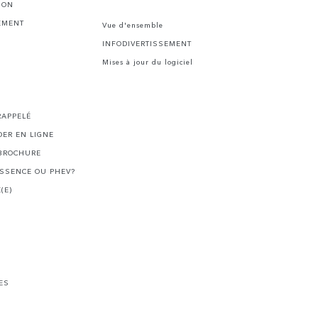
ION
EMENT
Vue d'ensemble
INFODIVERTISSEMENT
Mises à jour du logiciel
I
RAPPELÉ
ER EN LIGNE
BROCHURE
ESSENCE OU PHEV?
(E)
ES