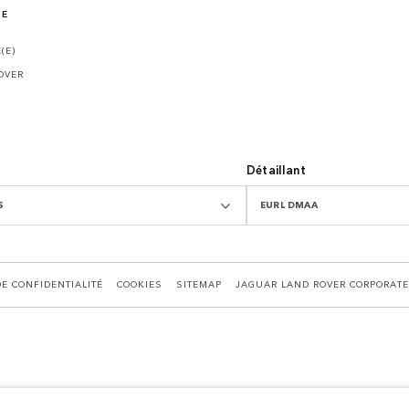
NE
(E)
OVER
Détaillant
S
EURL DMAA
DE CONFIDENTIALITÉ
COOKIES
SITEMAP
JAGUAR LAND ROVER CORPORATE