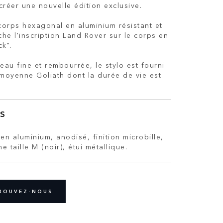
créer une nouvelle édition exclusive.
corps hexagonal en aluminium résistant et
fiche l'inscription Land Rover sur le corps en
ck".
au fine et rembourrée, le stylo est fourni
moyenne Goliath dont la durée de vie est
S
en aluminium, anodisé, finition microbille,
 taille M (noir), étui métallique.
ROUVEZ-NOUS