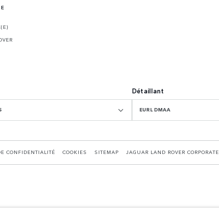
NE
(E)
OVER
Détaillant
S
EURL DMAA
DE CONFIDENTIALITÉ
COOKIES
SITEMAP
JAGUAR LAND ROVER CORPORATE