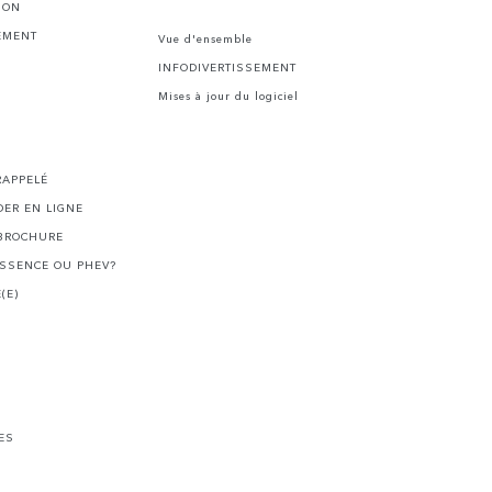
ION
EMENT
Vue d'ensemble
INFODIVERTISSEMENT
Mises à jour du logiciel
I
RAPPELÉ
ER EN LIGNE
BROCHURE
ESSENCE OU PHEV?
(E)
ES