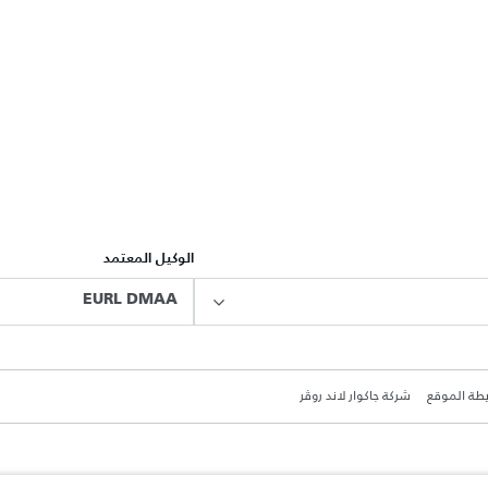
الوكيل المعتمد
EURL DMAA
طة الموقع
شركة جاكوار لاند روڤر