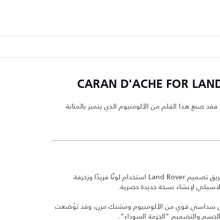
ر، فقد صنع هذا القلم من الألومنيوم الذي يتميز بالمتانة
بالتعاون مع Caran d'Ache ، استطاع فريق تصميم Land Rover استخدام لونًا فريدًا وزخرفة
ل سداسي قوي من الألومنيوم ومشبك مرن، وقد توُضعت