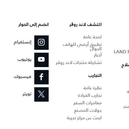
اكتشف لاند روڨر
انضم إلى الحوار
لمحة عامة
إنستغرام
تطبيق أرضي للهاتف
الجوال
أخبار
يوتيوب
تشكيلة منتجات لاند روڤر
لاح
التجارب
فيسبوك
نظرة عامة
ة
تجارب القيادة
تويتر
مغامرات السفر
تد
جولات المصنع
ابحث عن مركز تجربة