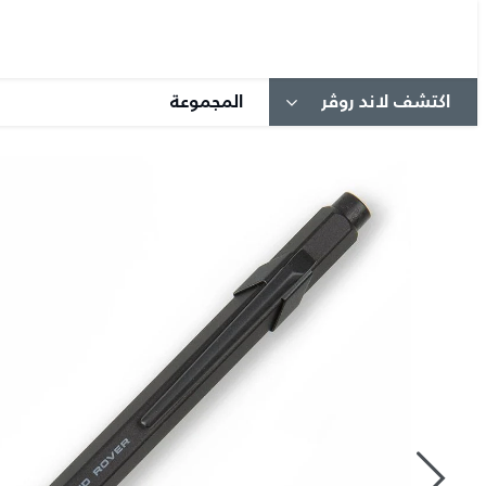
اكتشف لاند روڤر
المجموعة