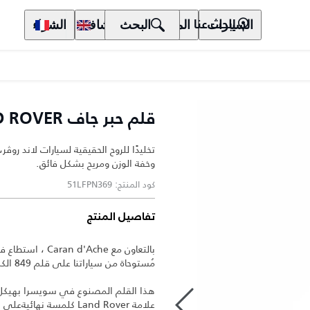
السيارات
المالكون
البحث
الاكتشاف
الشراء
ابحث عنا
قلم حبر جاف CARAN D'ACHE FOR LAND ROVER
تخليدًا للروح الحقيقية لسيارات لاند روڤ
وخفة الوزن ومريح بشكل فائق.
كود المنتج: 51LFPN369
تفاصيل المنتج
مُستوحاة من سياراتنا على قلم 849 الكلاسيكي لإنشاء نسخة جديدة حصرية.
هذا القلم المصنوع في سويسرا بهيك
علامة Land Rover كلمسة نهائيةعلى الجسم والتصميم "الحزمة السوداء".