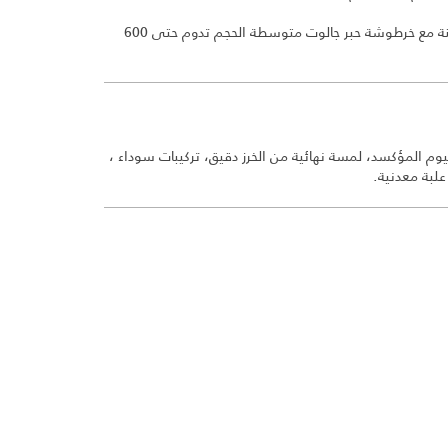
يُقدم القلم في علبة هدايا رفيعة ومبطنة مع خرطوشة حبر جالوت متوسطة الحجم تدوم حتى 600
 المؤكسد، لمسة نهائية من الخرز دقيق، تركيبات سوداء ،