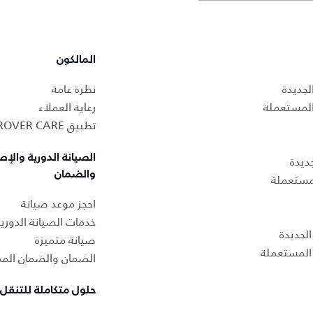
المالكون
لجديدة
نظرة عامة
المستعملة
رعاية العملاء
تطبيق LAND ROVER CARE
الصيانة الدورية والإص
ديدة
والضمان
لمستعملة
احجز موعد صيانة
خدمات الصيانة الدوري
لجديدة
صيانة متميزة
المستعملة
الضمان والضمان المم
حلول متكاملة للتنقل