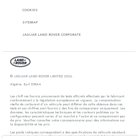
COOKIES
SITEMAP
JAGUAR LAND ROVER CORPORATE
© JAGUAR LAND ROVER LIMITED 2026.
Algérie, Eurl DMAA
Les chiff res fournis proviennent de tests officiels effectués par le fabricant
conformément å la législation européenne en vigueur. La consommation
réelle de carburant d'un véhicule peut différer de celle obtenue dans ces
tests et ces chiffres sont fournis å des fins de comparaison uniquement. Les
données, les caractéristiques techniques et les couleurs publiées sur le
configurateur peuvent varier d'un marché à l'autre et ne comprennent pas
de prix. Veuillez consulter votre concessionnaire pour des informations sur
la disponibilité et les prix.
Les poids indiqués correspondent à des spécifications de véhicule standard.
Les accessoires et autres éléments montés après le point de fabrication