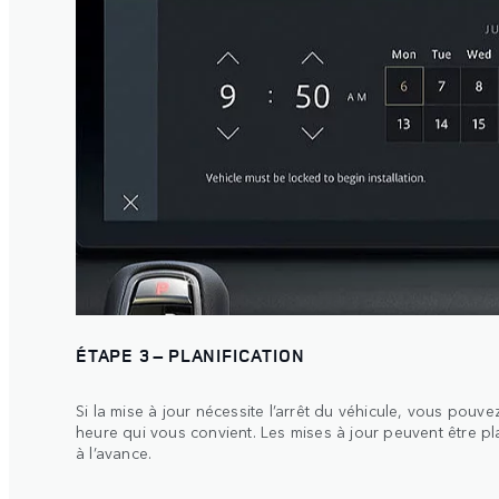
ÉTAPE 3 – PLANIFICATION
Si la mise à jour nécessite l’arrêt du véhicule, vous pou
heure qui vous convient. Les mises à jour peuvent être p
à l’avance.