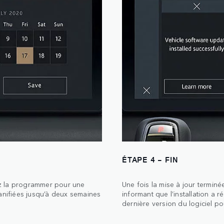
ÉTAPE 4 - FIN
vez la programmer pour une
Une fois la mise à jour terminée
lanifiées jusqu’à deux semaines
informant que l’installation a 
dernière version du logiciel p