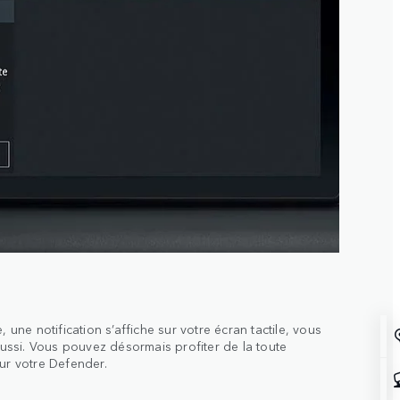
, une notification s’affiche sur votre écran tactile, vous
réussi. Vous pouvez désormais profiter de la toute
our votre Defender.