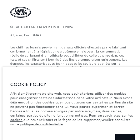
© JAGUAR LAND ROVER LIMITED 2026.
Algérie, Eurl DMAA
Les chiff res fournis proviennent de tests officiels effectués par le fabricant
conformément å la législation européenne en vigueur. La consommation
réelle de carburant d'un véhicule peut différer de celle obtenue dans ces
tests et ces chiffres sont fournis å des fins de comparaison uniquement. Les
données, les caractéristiques techniques et les couleurs publiées sur le
configurateur peuvent varier d'un marché à l'autre et ne comprennent pas
de prix. Veuillez consulter votre concessionnaire pour des informations sur
la disponibilité et les prix.
COOKIE POLICY
Les poids indiqués correspondent à des spécifications de véhicule standard.
Les accessoires et autres éléments montés après le point de fabrication
affecteront la charge utile. Assurez-vous que le poids total en charge du
Afin d'améliorer notre site web, nous souhaiterions utiliser des cookies
véhicule, les charges maximales par essieu et la charge utile ne sont pas
pour enregistrer certaines informations dans votre ordinateur. Nous avons
dépassés lorsque vous chargez des accessoires, des occupants, des liquides
déjà envoyé un des cookies que nous utilisons car certaines parties du site
et des carburants.
ne peuvent pas fonctionner sans lui. Vous pouvez supprimer et barrer
l'accès à tous les cookies envoyés par notre site, mais, dans ce cas,
Remarque importante sur les images et les spécifications.
La pénurie
certaines parties du site ne fonctionneront pas. Pour en savoir plus sur les
mondiale de semi-conducteurs affecte actuellement les spécifications de
cookies
que nous utilisons et la façon de les supprimer, veuillez consulter
construction des véhicules, la disponibilité des options et les délais de
notre
politique de confidentialité
.
construction. Cette situation s’avère très fluctuante, et par conséquent, les
images utilisées actuellement sur le site Web peuvent ne pas refléter
entièrement les spécifications actuelles en ce qui concerne les
caractéristiques, les options, les finitions et les combinaisons de couleurs.