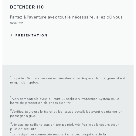
DEFENDER 110
Partez à l’aventure avec tout le nécessaire, allez où vous
voulez.
PRÉSENTATION
*
Liquide : Volume mesuré en simulant que l’espace de chargement est
rempli de liquide.
1
Non compatible avec le Front Expedition Protection System ou la
barre de protection de châssis en “A”.
2
Vérifiez toujours le trajet et les issues possibles avant d’entamer un
passager à gué.
3
L’image ne s’affiche pas en temps réel. Vérifiez les alentours pour
plus de sécurité.
4
La navigation connectée requiert une prolongation de la