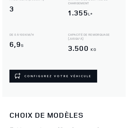
CHARGEMENT
3
1.355
L*
DE 0 À 100 KM/H
CAPACITÉ DE REMORQUAGE
(JUSQU’À)
6,9
S
3.500
KG
CONFIGUREZ VOTRE VÉHICULE
CHOIX DE MODÈLES