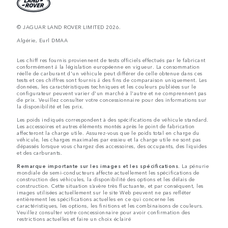
© JAGUAR LAND ROVER LIMITED 2026.
Algérie, Eurl DMAA
Les chiff res fournis proviennent de tests officiels effectués par le fabricant
conformément å la législation européenne en vigueur. La consommation
réelle de carburant d'un véhicule peut différer de celle obtenue dans ces
tests et ces chiffres sont fournis å des fins de comparaison uniquement. Les
données, les caractéristiques techniques et les couleurs publiées sur le
configurateur peuvent varier d'un marché à l'autre et ne comprennent pas
de prix. Veuillez consulter votre concessionnaire pour des informations sur
la disponibilité et les prix.
Les poids indiqués correspondent à des spécifications de véhicule standard.
Les accessoires et autres éléments montés après le point de fabrication
affecteront la charge utile. Assurez-vous que le poids total en charge du
véhicule, les charges maximales par essieu et la charge utile ne sont pas
dépassés lorsque vous chargez des accessoires, des occupants, des liquides
et des carburants.
Remarque importante sur les images et les spécifications.
La pénurie
mondiale de semi-conducteurs affecte actuellement les spécifications de
construction des véhicules, la disponibilité des options et les délais de
construction. Cette situation s’avère très fluctuante, et par conséquent, les
images utilisées actuellement sur le site Web peuvent ne pas refléter
entièrement les spécifications actuelles en ce qui concerne les
caractéristiques, les options, les finitions et les combinaisons de couleurs.
Veuillez consulter votre concessionnaire pour avoir confirmation des
restrictions actuelles et faire un choix éclairé