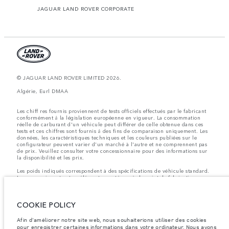
JAGUAR LAND ROVER CORPORATE
© JAGUAR LAND ROVER LIMITED 2026.
Algérie, Eurl DMAA
Les chiff res fournis proviennent de tests officiels effectués par le fabricant
conformément å la législation européenne en vigueur. La consommation
réelle de carburant d'un véhicule peut différer de celle obtenue dans ces
tests et ces chiffres sont fournis å des fins de comparaison uniquement. Les
données, les caractéristiques techniques et les couleurs publiées sur le
configurateur peuvent varier d'un marché à l'autre et ne comprennent pas
de prix. Veuillez consulter votre concessionnaire pour des informations sur
la disponibilité et les prix.
Les poids indiqués correspondent à des spécifications de véhicule standard.
Les accessoires et autres éléments montés après le point de fabrication
affecteront la charge utile. Assurez-vous que le poids total en charge du
véhicule, les charges maximales par essieu et la charge utile ne sont pas
dépassés lorsque vous chargez des accessoires, des occupants, des liquides
COOKIE POLICY
et des carburants.
Remarque importante sur les images et les spécifications.
La pénurie
Afin d'améliorer notre site web, nous souhaiterions utiliser des cookies
mondiale de semi-conducteurs affecte actuellement les spécifications de
pour enregistrer certaines informations dans votre ordinateur. Nous avons