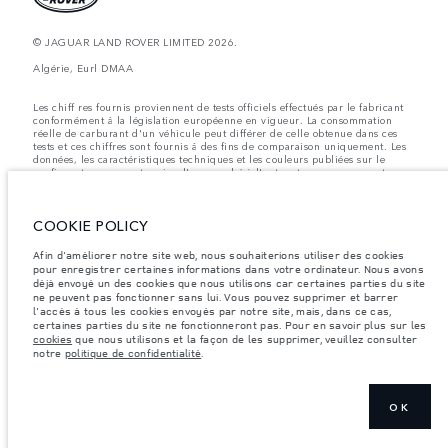
© JAGUAR LAND ROVER LIMITED 2026.
Algérie, Eurl DMAA
Les chiff res fournis proviennent de tests officiels effectués par le fabricant
conformément å la législation européenne en vigueur. La consommation
réelle de carburant d'un véhicule peut différer de celle obtenue dans ces
tests et ces chiffres sont fournis å des fins de comparaison uniquement. Les
données, les caractéristiques techniques et les couleurs publiées sur le
configurateur peuvent varier d'un marché à l'autre et ne comprennent pas
de prix. Veuillez consulter votre concessionnaire pour des informations sur
la disponibilité et les prix.
COOKIE POLICY
Les poids indiqués correspondent à des spécifications de véhicule standard.
Les accessoires et autres éléments montés après le point de fabrication
affecteront la charge utile. Assurez-vous que le poids total en charge du
Afin d'améliorer notre site web, nous souhaiterions utiliser des cookies
véhicule, les charges maximales par essieu et la charge utile ne sont pas
pour enregistrer certaines informations dans votre ordinateur. Nous avons
dépassés lorsque vous chargez des accessoires, des occupants, des liquides
déjà envoyé un des cookies que nous utilisons car certaines parties du site
et des carburants.
ne peuvent pas fonctionner sans lui. Vous pouvez supprimer et barrer
l'accès à tous les cookies envoyés par notre site, mais, dans ce cas,
Remarque importante sur les images et les spécifications.
La pénurie
certaines parties du site ne fonctionneront pas. Pour en savoir plus sur les
mondiale de semi-conducteurs affecte actuellement les spécifications de
cookies
que nous utilisons et la façon de les supprimer, veuillez consulter
construction des véhicules, la disponibilité des options et les délais de
notre
politique de confidentialité
.
construction. Cette situation s’avère très fluctuante, et par conséquent, les
images utilisées actuellement sur le site Web peuvent ne pas refléter
entièrement les spécifications actuelles en ce qui concerne les
caractéristiques, les options, les finitions et les combinaisons de couleurs.
Veuillez consulter votre concessionnaire pour avoir confirmation des
OK
restrictions actuelles et faire un choix éclairé