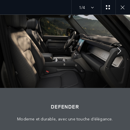
1/4
ANNÉE-MODÈLE 27
DÉCOUVREZ LE DEFENDER 130
SUIVEZ LA CONVERSATION
Marché
DEFENDER
ALGÉRIE
Moderne et durable, avec une touche d’élégance.
Langue