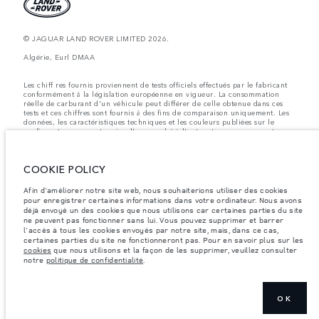
© JAGUAR LAND ROVER LIMITED 2026.
Algérie, Eurl DMAA
Les chiff res fournis proviennent de tests officiels effectués par le fabricant
conformément å la législation européenne en vigueur. La consommation
réelle de carburant d'un véhicule peut différer de celle obtenue dans ces
tests et ces chiffres sont fournis å des fins de comparaison uniquement. Les
données, les caractéristiques techniques et les couleurs publiées sur le
configurateur peuvent varier d'un marché à l'autre et ne comprennent pas
de prix. Veuillez consulter votre concessionnaire pour des informations sur
la disponibilité et les prix.
COOKIE POLICY
Les poids indiqués correspondent à des spécifications de véhicule standard.
Les accessoires et autres éléments montés après le point de fabrication
affecteront la charge utile. Assurez-vous que le poids total en charge du
Afin d'améliorer notre site web, nous souhaiterions utiliser des cookies
véhicule, les charges maximales par essieu et la charge utile ne sont pas
pour enregistrer certaines informations dans votre ordinateur. Nous avons
dépassés lorsque vous chargez des accessoires, des occupants, des liquides
déjà envoyé un des cookies que nous utilisons car certaines parties du site
et des carburants.
ne peuvent pas fonctionner sans lui. Vous pouvez supprimer et barrer
l'accès à tous les cookies envoyés par notre site, mais, dans ce cas,
Remarque importante sur les images et les spécifications.
La pénurie
certaines parties du site ne fonctionneront pas. Pour en savoir plus sur les
mondiale de semi-conducteurs affecte actuellement les spécifications de
cookies
que nous utilisons et la façon de les supprimer, veuillez consulter
construction des véhicules, la disponibilité des options et les délais de
notre
politique de confidentialité
.
construction. Cette situation s’avère très fluctuante, et par conséquent, les
images utilisées actuellement sur le site Web peuvent ne pas refléter
entièrement les spécifications actuelles en ce qui concerne les
caractéristiques, les options, les finitions et les combinaisons de couleurs.
Veuillez consulter votre concessionnaire pour avoir confirmation des
OK
restrictions actuelles et faire un choix éclairé